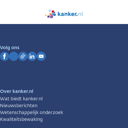
We
zijn
er
voor
je.
Volg ons
Kanker.nl
Facebook
Instagram
TikTok
LinkedIn
YouTube
Over kanker.nl
Wat biedt kanker.nl
Nieuwsberichten
Wetenschappelijk onderzoek
Kwaliteitsbewaking