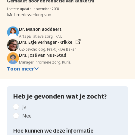
Gemaakt door de redactie van kanker.nl
Laatste update: november 2018
Met medewerking van:
Dr. Manon Boddaert
Arts palliatieve zorg, IKNL
Drs. Etje Verhagen-Krikke
GZ-psycholoog, Praktijk De Beken
Drs. José van Nus-Stad
Manager informele zorg, Kuria
Toon meer
Heb je gevonden wat je zocht?
Geef
Ja
kanker.nl
Nee
feedback:
Heb
Hoe kunnen we deze informatie