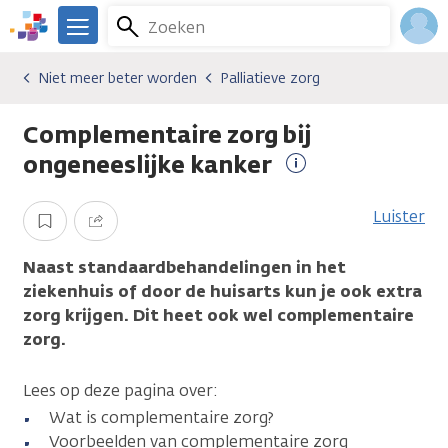
Overslaan
Zoeken
Menu
en
We
naar
zijn
Inlo
Niet meer beter worden
Palliatieve zorg
Gevolgen van kanker
Niet meer beter worden
Palliatieve zorg
de
er
Acco
inhoud
voor
Complementaire zorg bij
gaan
je.
Kanker.nl
ongeneeslijke kanker
Meer
informatie
Luister
Opslaan
Delen
Naast standaardbehandelingen in het
ziekenhuis of door de huisarts kun je ook extra
zorg krijgen. Dit heet ook wel complementaire
zorg.
Lees op deze pagina over:
Wat is complementaire zorg?
Voorbeelden van complementaire zorg