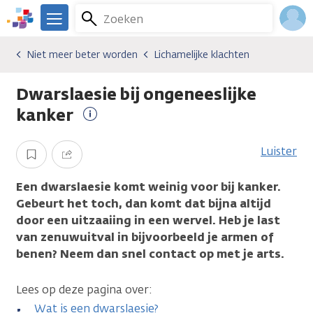
Overslaan
Zoeken
Menu
en
We
naar
zijn
Inlo
Niet meer beter worden
Lichamelijke klachten
Gevolgen van kanker
Niet meer beter worden
Lichamelijke klachten
de
er
Acco
inhoud
voor
Dwarslaesie bij ongeneeslijke
gaan
je.
Kanker.nl
kanker
Meer
informatie
Luister
Opslaan
Delen
Een dwarslaesie komt weinig voor bij kanker.
Gebeurt het toch, dan komt dat bijna altijd
door een uitzaaiing in een wervel. Heb je last
van zenuwuitval in bijvoorbeeld je armen of
benen? Neem dan snel contact op met je arts.
Lees op deze pagina over:
Wat is een dwarslaesie?