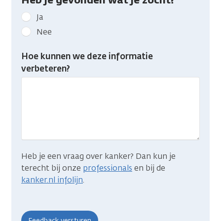
Geef
Ja
kanker.nl
Nee
feedback:
Heb
Hoe kunnen we deze informatie
je
verbeteren?
gevonden
wat
je
zocht?
Heb je een vraag over kanker? Dan kun je
terecht bij onze
professionals
en bij de
kanker.nl infolijn
.