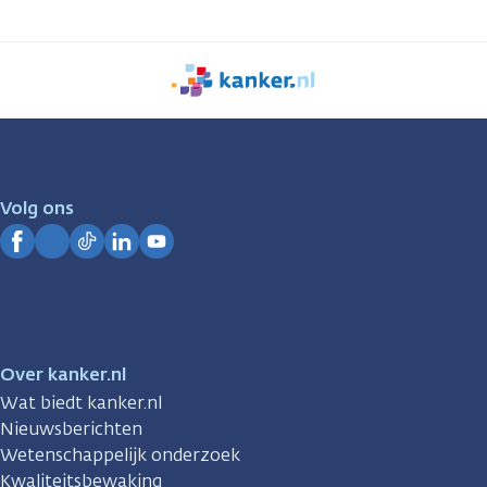
We
zijn
er
voor
je.
Volg ons
Kanker.nl
Facebook
Instagram
TikTok
LinkedIn
YouTube
Over kanker.nl
Wat biedt kanker.nl
Nieuwsberichten
Wetenschappelijk onderzoek
Kwaliteitsbewaking