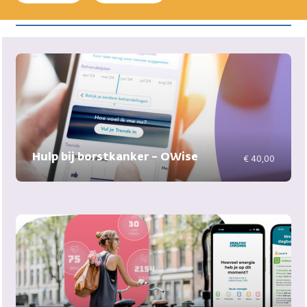
Hulp bij borstkanker – OWise
€ 40,00