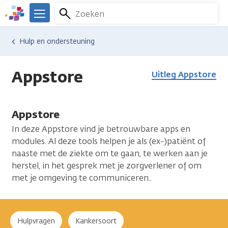
Overslaan
Zoeken
Rouwverwerking
Menu
Let op:
Niet alle kankersoorten hebben een eigen app en
en
We
naar
Seksualiteit
zijn
sommige apps zullen voor elke kankersoort geschikt zijn,
Hulp en ondersteuning
de
er
die zie je na filteren dus ook.
Somberheid
inhoud
voor
gaan
Stress
je.
Appstore
Uitleg Appstore
Kanker.nl
Vermoeidheid
Borstkanker
Appstore
In deze Appstore vind je betrouwbare apps en
modules. Al deze tools helpen je als (ex-)patiënt of
naaste met de ziekte om te gaan, te werken aan je
herstel, in het gesprek met je zorgverlener of om
met je omgeving te communiceren..
Hulpvragen
Kankersoort