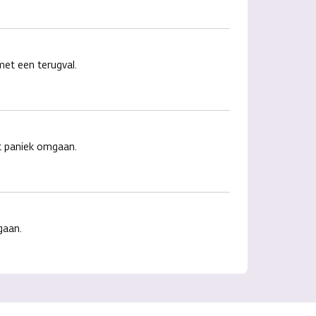
met een terugval.
t paniek omgaan.
gaan.