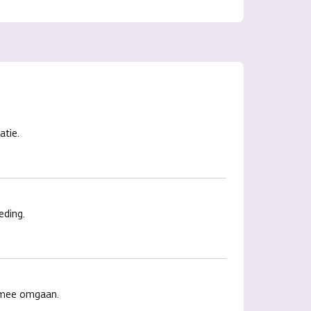
atie.
eding.
r mee omgaan.