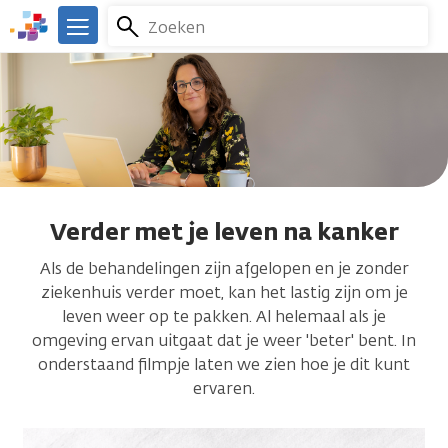
Overslaan
Zoeken
Menu
en
We
naar
zijn
de
er
inhoud
voor
gaan
je.
Kanker.nl
Verder met je leven na kanker
Als de behandelingen zijn afgelopen en je zonder
ziekenhuis verder moet, kan het lastig zijn om je
leven weer op te pakken. Al helemaal als je
omgeving ervan uitgaat dat je weer 'beter' bent. In
onderstaand filmpje laten we zien hoe je dit kunt
ervaren.