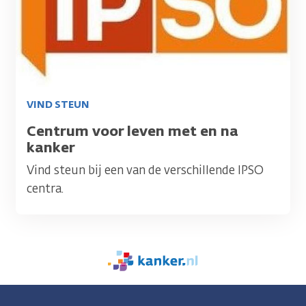
VIND STEUN
Titel
Centrum voor leven met en na
kanker
Vind steun bij een van de verschillende IPSO
centra.
We
zijn
er