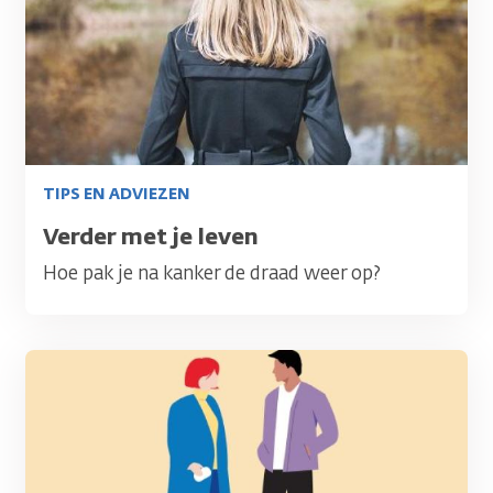
TIPS EN ADVIEZEN
Titel
Verder met je leven
Hoe pak je na kanker de draad weer op?
Afbeelding