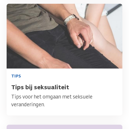
Afbeelding
TIPS
Titel
Tips bij seksualiteit
Tips voor het omgaan met seksuele
veranderingen.
Afbeelding