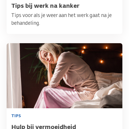
Titel
Tips bij werk na kanker
Tips voor als je weer aan het werk gaat na je
behandeling.
Afbeelding
TIPS
Titel
Hulp bij vermoeidheid