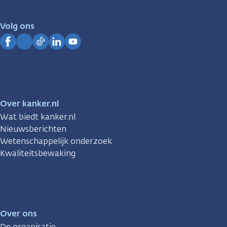
voor
je.
Volg ons
Kanker.nl
Facebook
Instagram
TikTok
LinkedIn
YouTube
Over kanker.nl
Wat biedt kanker.nl
Nieuwsberichten
Wetenschappelijk onderzoek
Kwaliteitsbewaking
Over ons
De organisatie