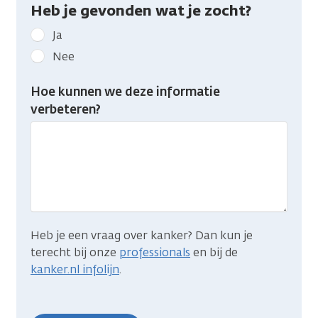
Heb je gevonden wat je zocht?
Geef
Ja
kanker.nl
Nee
feedback:
Heb
Hoe kunnen we deze informatie
je
verbeteren?
gevonden
wat
je
zocht?
Heb je een vraag over kanker? Dan kun je
terecht bij onze
professionals
en bij de
kanker.nl infolijn
.