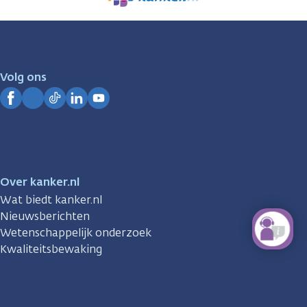
We
zijn
er
voor
je.
Volg ons
Kanker.nl
Facebook
Instagram
TikTok
LinkedIn
YouTube
Over kanker.nl
Wat biedt kanker.nl
Nieuwsberichten
Wetenschappelijk onderzoek
Kwaliteitsbewaking