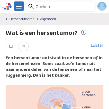
Overslaan
Zoeken
Menu
en
We
naar
zijn
Inlo
Hersentumoren
Algemeen
Kankersoorten
Hersentumoren
Algemeen
de
er
Acco
inhoud
voor
Wat is een hersentumor?
gaan
je.
Meer
Kanker.nl
informatie
Luister
Opslaan
Delen
Een hersentumor ontstaat in de hersenen of in
de hersenvliezen. Soms zaait zo’n tumor uit
naar andere delen van de hersenen of naar het
ruggenmerg. Dan is het kanker.