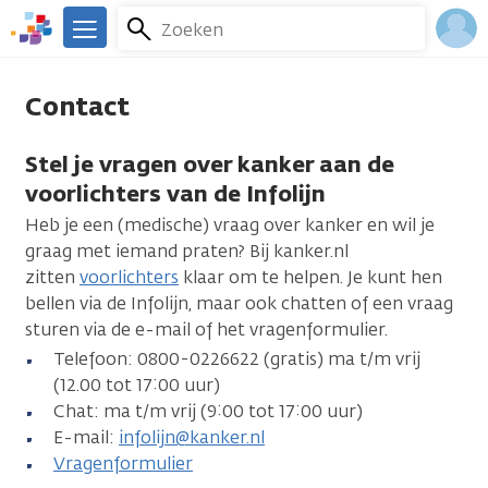
Overslaan
Zoeken
Menu
en
We
naar
zijn
Inlo
de
er
Contact
Acco
inhoud
voor
gaan
je.
Stel je vragen over kanker aan de
Kanker.nl
voorlichters van de Infolijn
Heb je een (medische) vraag over kanker en wil je
graag met iemand praten? Bij kanker.nl
zitten
voorlichters
klaar om te helpen. Je kunt hen
bellen via de Infolijn, maar ook chatten of een vraag
sturen via de e-mail of het vragenformulier.
Telefoon: 0800-0226622 (gratis) ma t/m vrij
(12.00 tot 17:00 uur)
Chat: ma t/m vrij (9:00 tot 17:00 uur)
E-mail:
infolijn@kanker.nl
Vragenformulier