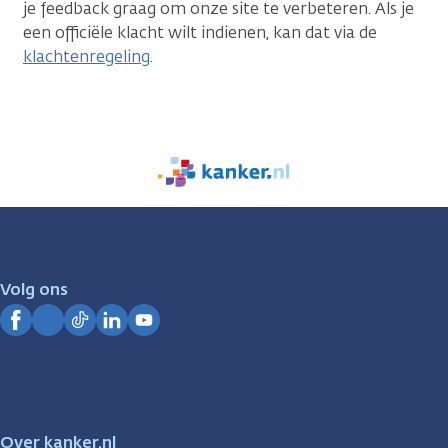
je feedback graag om onze site te verbeteren. Als je
een officiële klacht wilt indienen, kan dat via de
klachtenregeling
.
We
zijn
er
voor
je.
Volg ons
Kanker.nl
Facebook
Instagram
TikTok
LinkedIn
YouTube
Over kanker.nl