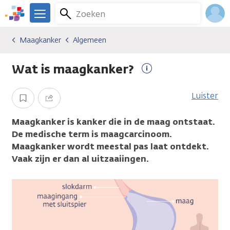
Overslaan
Zoeken
Menu
en
We
naar
zijn
Inlo
Maagkanker
Algemeen
Kankersoorten
Maagkanker
Algemeen
de
er
Acco
inhoud
voor
Wat is maagkanker?
gaan
je.
Meer
Kanker.nl
informatie
Luister
Opslaan
Delen
Maagkanker is kanker die in de maag ontstaat.
De medische term is maagcarcinoom.
Maagkanker wordt meestal pas laat ontdekt.
Vaak zijn er dan al uitzaaiingen.