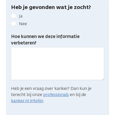
Heb je gevonden wat je zocht?
Geef
Ja
kanker.nl
Nee
feedback:
Heb
Hoe kunnen we deze informatie
je
verbeteren?
gevonden
wat
je
zocht?
Heb je een vraag over kanker? Dan kun je
terecht bij onze
professionals
en bij de
kanker.nl infolijn
.