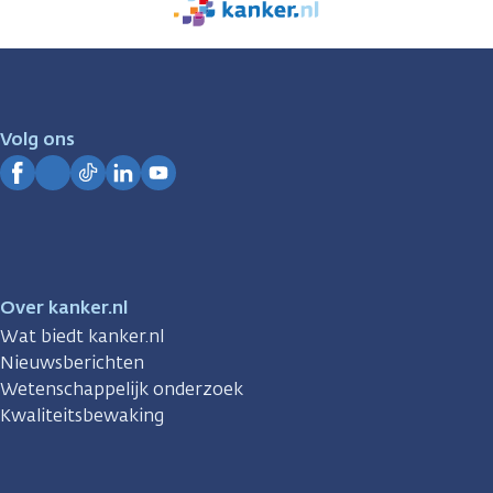
We
zijn
er
voor
je.
Volg ons
Kanker.nl
Facebook
Instagram
TikTok
LinkedIn
YouTube
Over kanker.nl
Wat biedt kanker.nl
Nieuwsberichten
Wetenschappelijk onderzoek
Kwaliteitsbewaking