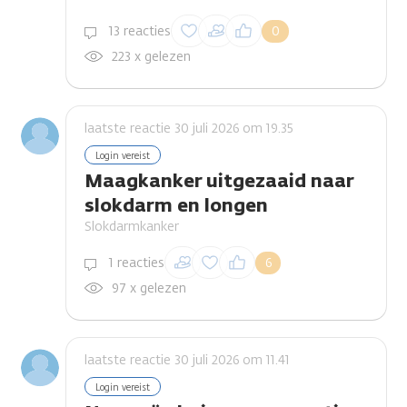
Inloggen om een
13 reacties
0
reactie te plaatsen
223 x gelezen
laatste reactie 30 juli 2026 om 19.35
Login vereist
Maagkanker uitgezaaid naar
slokdarm en longen
Slokdarmkanker
Inloggen om een
1 reacties
6
reactie te plaatsen
97 x gelezen
laatste reactie 30 juli 2026 om 11.41
Login vereist