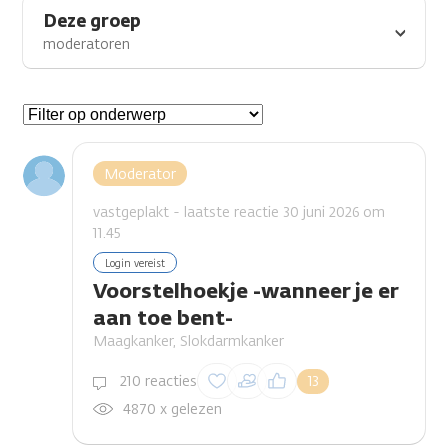
Deze groep
moderatoren
Gespreksonderwerpen
Moderator
vastgeplakt - laatste reactie 30 juni 2026 om
11.45
Login vereist
Voorstelhoekje -wanneer je er
aan toe bent-
Maagkanker, Slokdarmkanker
Inloggen om een
210 reacties
13
reactie te plaatsen
4870 x gelezen