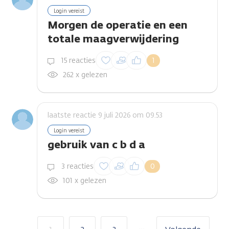
Login vereist
Morgen de operatie en een
totale maagverwijdering
Inloggen om een
15 reacties
1
reactie te plaatsen
262 x gelezen
laatste reactie 9 juli 2026 om 09.53
Login vereist
gebruik van c b d a
Inloggen om een
3 reacties
0
reactie te plaatsen
101 x gelezen
…