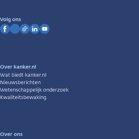
er
voor
je.
Volg ons
Kanker.nl
Facebook
Instagram
TikTok
LinkedIn
YouTube
Over kanker.nl
Wat biedt kanker.nl
Nieuwsberichten
Wetenschappelijk onderzoek
Kwaliteitsbewaking
Over ons