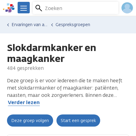
Overslaan
Zoeken
Menu
en
We
naar
zijn
Inlo
Ervaringen van anderen
Gespreksgroepen
de
er
Acco
inhoud
voor
gaan
je.
Slokdarmkanker en
Kanker.nl
maagkanker
484 gesprekken
Deze groep is er voor iedereen die te maken heeft
met slokdarmkanker of maagkanker: patiënten,
naasten, maar ook zorgverleners. Binnen deze
…
Verder lezen
Deze groep volgen
Start een gesprek