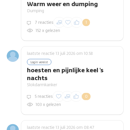
Warm weer en dumping
Dumping
Inloggen om een
7 reacties
1
reactie te plaatsen
152 x gelezen
laatste reactie 13 juli 2026 om 10.58
Login vereist
hoesten en pijnlijke keel 's
nachts
Slokdarmkanker
Inloggen om een
5 reacties
0
reactie te plaatsen
103 x gelezen
laatste reactie 13 juli 2026 om 08.47