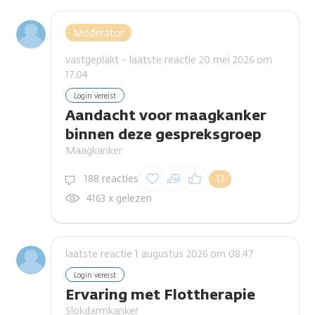
Moderator
vastgeplakt - laatste reactie 20 mei 2026 om
17.04
Login vereist
Aandacht voor maagkanker
binnen deze gespreksgroep
Maagkanker
Inloggen om een
188 reacties
13
reactie te plaatsen
4163 x gelezen
laatste reactie 1 augustus 2026 om 08.47
Login vereist
Ervaring met Flottherapie
Slokdarmkanker