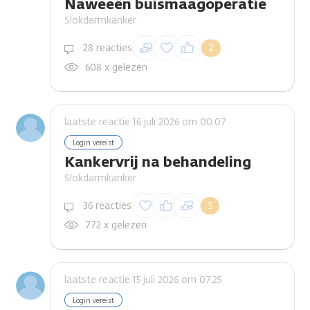
Naweeën buismaagoperatie
Slokdarmkanker
Inloggen om een
28 reacties
2
reactie te plaatsen
608 x gelezen
laatste reactie 16 juli 2026 om 00.07
Login vereist
Kankervrij na behandeling
Slokdarmkanker
Inloggen om een
36 reacties
5
reactie te plaatsen
772 x gelezen
laatste reactie 15 juli 2026 om 07.25
Login vereist