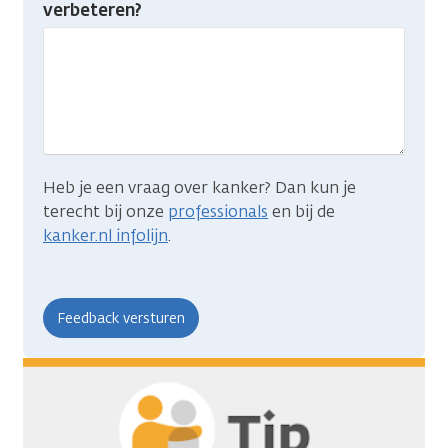
je
verbeteren?
gevonden
wat
je
zocht?
Heb je een vraag over kanker? Dan kun je
terecht bij onze
professionals
en bij de
kanker.nl infolijn
.