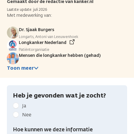
Gemaakt door de redactie van kanker.nl
Laatste update: juli 2026
Met medewerking van:
Dr. Sjaak Burgers
Longarts, Antoni van Leeuwenhoek
Longkanker Nederland
Patiëntorganisatie
Mensen die longkanker hebben (gehad)
Toon meer
Heb je gevonden wat je zocht?
Geef
Ja
kanker.nl
Nee
feedback:
Heb
Hoe kunnen we deze informatie