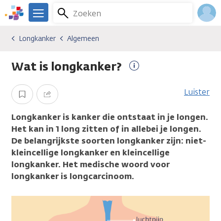
Overslaan
Zoeken
Menu
en
We
naar
zijn
Inlo
Longkanker
Algemeen
Kankersoorten
Longkanker
Algemeen
de
er
Acco
inhoud
voor
Wat is longkanker?
gaan
je.
Meer
Kanker.nl
informatie
Luister
Opslaan
Delen
Longkanker is kanker die ontstaat in je longen.
Het kan in 1 long zitten of in allebei je longen.
De belangrijkste soorten longkanker zijn: niet-
kleincellige longkanker en kleincellige
longkanker. Het medische woord voor
longkanker is longcarcinoom.