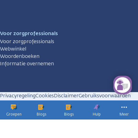
Voor zorgprofessionals
Voor zorgprofessionals
Webwinkel
Woordenboeken
Informatie overnemen
Privacyregeling
Cookies
Disclaimer
Gebruiksvoorwaarden
Huisregels
Groepen
Blogs
Blogs
Hulp
Meer
KWF
kankerbestrijding