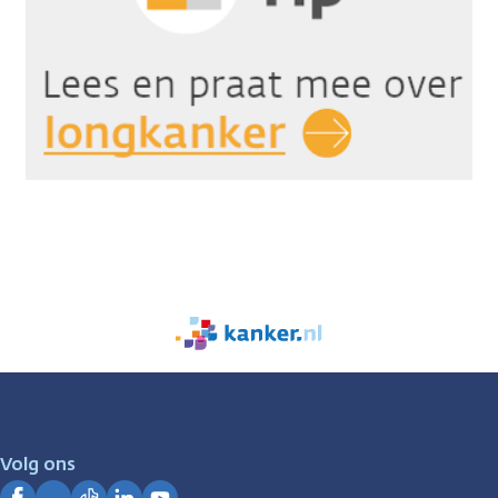
We
zijn
er
voor
je.
Volg ons
Kanker.nl