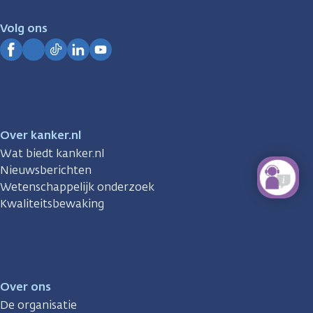
voor
je.
Volg ons
Kanker.nl
Facebook
Instagram
TikTok
LinkedIn
YouTube
Over kanker.nl
Wat biedt kanker.nl
Nieuwsberichten
Wetenschappelijk onderzoek
Kwaliteitsbewaking
Over ons
De organisatie