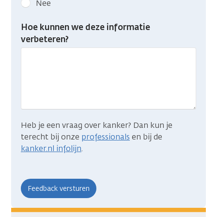
Nee
feedback:
Heb
Hoe kunnen we deze informatie
je
verbeteren?
gevonden
wat
je
zocht?
Heb je een vraag over kanker? Dan kun je
terecht bij onze
professionals
en bij de
kanker.nl infolijn
.