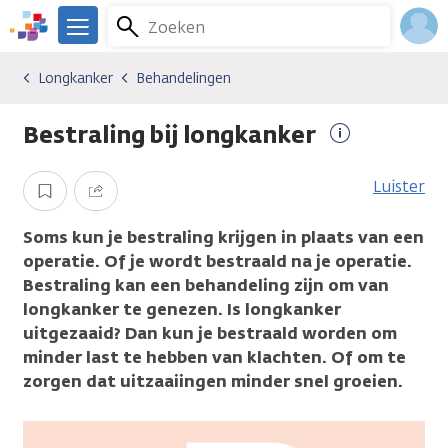
Overslaan
Zoeken
Menu
en
We
naar
zijn
Inlo
Longkanker
Behandelingen
Kankersoorten
Longkanker
Behandelingen
de
er
Acco
inhoud
voor
Bestraling bij longkanker
gaan
je.
Meer
Kanker.nl
informatie
Luister
Opslaan
Delen
Soms kun je bestraling krijgen in plaats van een
operatie. Of je wordt bestraald na je operatie.
Bestraling kan een behandeling zijn om van
longkanker te genezen. Is longkanker
uitgezaaid? Dan kun je bestraald worden om
minder last te hebben van klachten. Of om te
zorgen dat uitzaaiingen minder snel groeien.