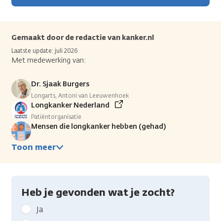
Gemaakt door de redactie van kanker.nl
Laatste update: juli 2026
Met medewerking van:
Dr. Sjaak Burgers
Longarts, Antoni van Leeuwenhoek
Longkanker Nederland
Patiëntorganisatie
Mensen die longkanker hebben (gehad)
Toon meer
Heb je gevonden wat je zocht?
Geef
Ja
kanker.nl