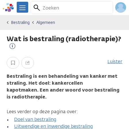
Overslaan
Zoeken
Menu
en
We
naar
zijn
Inlo
Bestraling
Algemeen
Soorten behandelingen
Bestraling
Algemeen
de
er
Acco
inhoud
voor
Wat is bestraling (radiotherapie)?
gaan
je.
Kanker.nl
Meer
informatie
Luister
Opslaan
Delen
Bestraling is een behandeling van kanker met
straling. Het doel: kankercellen
kapotmaken. Een ander woord voor bestraling
is radiotherapie.
Lees verder op deze pagina over:
Doel van bestraling
Uitwendige en inwendige bestraling