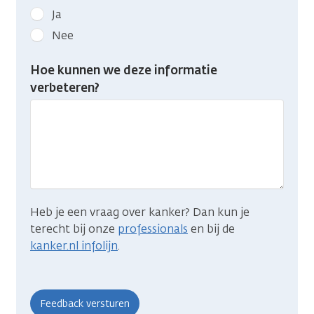
Geef
Ja
kanker.nl
Nee
feedback:
Heb
Hoe kunnen we deze informatie
je
verbeteren?
gevonden
wat
je
zocht?
Heb je een vraag over kanker? Dan kun je
terecht bij onze
professionals
en bij de
kanker.nl infolijn
.