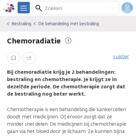
Overslaan
Zoeken
Menu
en
We
naar
zijn
Inlo
Bestraling
De behandeling met bestraling
Soorten behandelingen
Bestraling
De behandeling met bestraling
de
er
Acco
inhoud
voor
Chemoradiatie
gaan
je.
Meer
Kanker.nl
informatie
Luister
Opslaan
Delen
Bij chemoradiatie krijg je 2 behandelingen:
bestraling en chemotherapie. Je krijgt ze in
dezelfde periode. De chemotherapie zorgt dat
de bestraling nog beter werkt.
Chemotherapie is een behandeling die kankercellen
doodt met medicijnen. Of ervoor zorgt dat ze
minder snel delen. De medicijnen bij chemotherapie
gaan via het bloed door je lichaam. Ze kunnen bijna