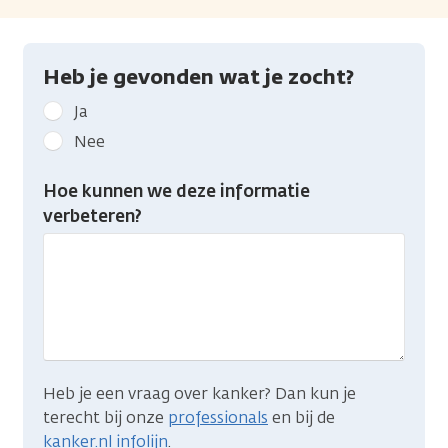
Heb je gevonden wat je zocht?
Geef
Ja
kanker.nl
Nee
feedback:
Heb
Hoe kunnen we deze informatie
je
verbeteren?
gevonden
wat
je
zocht?
Heb je een vraag over kanker? Dan kun je
terecht bij onze
professionals
en bij de
kanker.nl infolijn
.