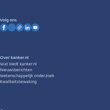
er
voor
je.
Volg ons
Kanker.nl
Facebook
Instagram
TikTok
LinkedIn
YouTube
Over kanker.nl
Wat biedt kanker.nl
Nieuwsberichten
Wetenschappelijk onderzoek
Kwaliteitsbewaking