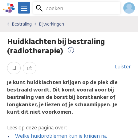
Overslaan
Zoeken
Menu
en
We
naar
zijn
Inlo
Bestraling
Bijwerkingen
Soorten behandelingen
Bestraling
Bijwerkingen
de
er
Acco
inhoud
voor
Huidklachten bij bestraling
gaan
je.
Kanker.nl
(radiotherapie)
Meer
informatie
Luister
Opslaan
Delen
Je kunt huidklachten krijgen op de plek die
bestraald wordt. Dit komt vooral voor bij
bestraling van de borst bij borstkanker of
longkanker, je liezen of je schaamlippen. Je
kunt dit niet voorkomen.
Lees op deze pagina over:
Welke huidproblemen kun je krijgen na