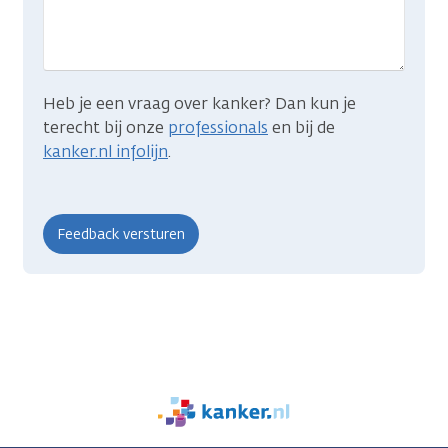
zocht?
Heb je een vraag over kanker? Dan kun je
terecht bij onze
professionals
en bij de
kanker.nl infolijn
.
We
zijn