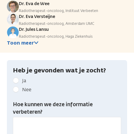
Dr. Eva de Wee
Radiotherapeut-oncoloog, Instituut Verbeeten
Dr. Eva Versteijne
Radiotherapeut-oncoloog, Amsterdam UMC
Dr. Jules Lansu
Radiotherapeut-oncoloog, Haga Ziekenhuis
Toon meer
Heb je gevonden wat je zocht?
Geef
Ja
kanker.nl
Nee
feedback:
Heb
Hoe kunnen we deze informatie
je
verbeteren?
gevonden
wat
je