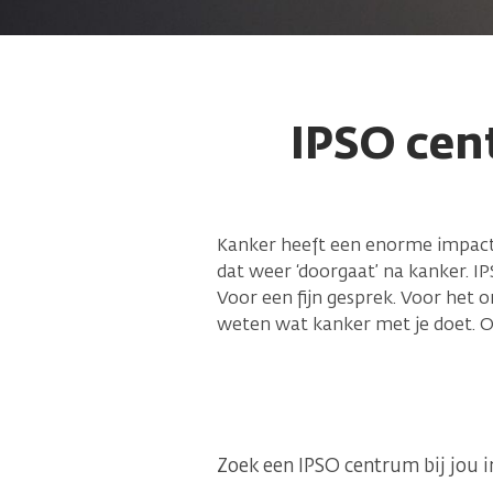
Hoe ver wil je reizen?
Maakt niet uit
IPSO cen
5 km
10 km
Zoeken
20 km
Kanker heeft een enorme impact o
50 km
dat weer ‘doorgaat’ na kanker. IP
Voor een fijn gesprek. Voor het 
weten wat kanker met je doet. Om
Zoek een IPSO centrum bij jou i