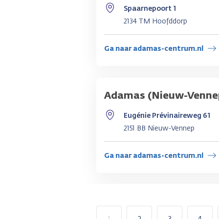
Spaarnepoort 1
2134 TM Hoofddorp
Ga naar adamas-centrum.nl
Adamas (Nieuw-Venne
Eugénie Prévinaireweg 61
2151 BB Nieuw-Vennep
Ga naar adamas-centrum.nl
1
2
3
4