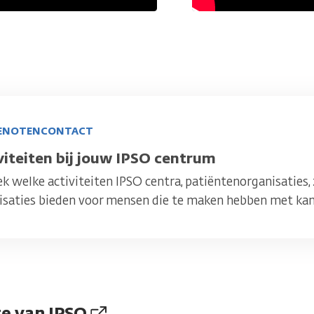
ENOTENCONTACT
l
viteiten bij jouw IPSO centrum
k welke activiteiten IPSO centra, patiëntenorganisaties,
isaties bieden voor mensen die te maken hebben met kan
e van IPSO
.