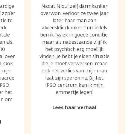
ardige
Nadat Niqui zelf darmkanker
 zzp’er
overwon, verloor ze twee jaar
atie te
later haar man aan
erk.
alvleesklierkanker. ‘Inmiddels
tale
ben ik fysiek in goede conditie,
gen als:
maar als nabestaande blijf ik
 10
het psychisch erg moeilijk
al over
vinden. Je hebt je eigen situatie
l. Ook
die je moet verwerken, maar
 mijn
ook het verlies van mijn man
baarde
laat zijn sporen na. Bij het
IPSO
IPSO centrum kan ik mijn
r het
emmertje legen.’
en om
Lees haar verhaal
l