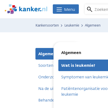
Overslaan
en
Zoeke
Menu
We
naar
zijn
de
er
Kankersoorten
Leukemie
Algemeen
inhoud
voor
gaan
je.
Kanker.nl
Algemeen
Algemeen
Soorten leukemie
Wat is leukemie?
Onderzoeken
Symptomen van leukemi
Na de uitslag
Patiëntenorganisatie voo
leukemie
Behandelingen