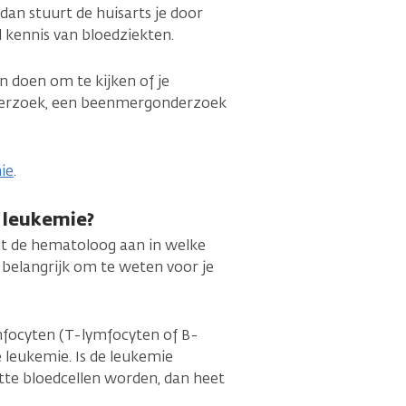
an stuurt de huisarts je door
 kennis van bloedziekten.
 doen om te kijken of je
nderzoek, een beenmergonderzoek
ie
.
 leukemie?
idt de hematoloog aan in welke
s belangrijk om te weten voor je
ymfocyten (T-lymfocyten of B-
 leukemie. Is de leukemie
tte bloedcellen worden, dan heet