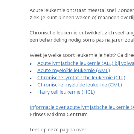
Acute leukemie ontstaat meestal snel. Zonder
ziek. Je kunt binnen weken of maanden overli
Chronische leukemie ontwikkelt zich veel lang
een behandeling nodig, soms pas na jaren zoals
Weet je welke soort leukemie je hebt? Ga dire
Acute lymfatische leukemie (ALL) bij volw
Acute myeloïde leukemie (AML)
Chronische lymfatische leukemie (CLL)
Chronische myeloïde leukemie (CML)
Hairy cell leukemie (HCL)
Informatie over acute lymfatische leukemie (A
Prinses Máxima Centrum.
Lees op deze pagina over: