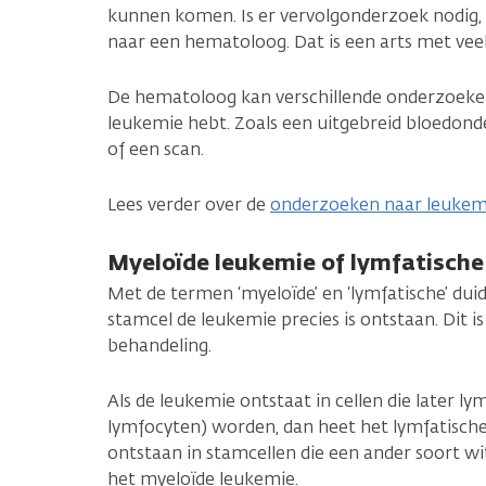
kunnen komen. Is er vervolgonderzoek nodig, d
naar een hematoloog. Dat is een arts met veel
De hematoloog kan verschillende onderzoeken
leukemie hebt. Zoals een uitgebreid bloedo
of een scan.
Lees verder over de
onderzoeken naar leukem
Myeloïde leukemie of lymfatische
Met de termen ‘myeloïde’ en ‘lymfatische’ du
stamcel de leukemie precies is ontstaan. Dit i
behandeling.
Als de leukemie ontstaat in cellen die later l
lymfocyten) worden, dan heet het lymfatische
ontstaan in stamcellen die een ander soort wi
het myeloïde leukemie.