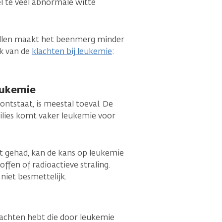
 te veel abnormale witte
ellen maakt het beenmerg minder
ak van de
klachten bij leukemie
:
eukemie
ontstaat, is meestal toeval. De
milies komt vaker leukemie voor
bt gehad, kan de kans op leukemie
ffen of radioactieve straling.
niet besmettelijk.
klachten hebt die door leukemie