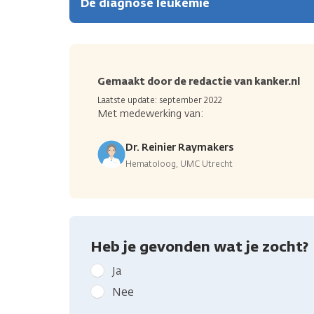
De diagnose leukemie
Gemaakt door de redactie van kanker.nl
Laatste update: september 2022
Met medewerking van:
Dr. Reinier Raymakers
Hematoloog, UMC Utrecht
Heb je gevonden wat je zocht?
Geef
Ja
kanker.nl
Nee
feedback: