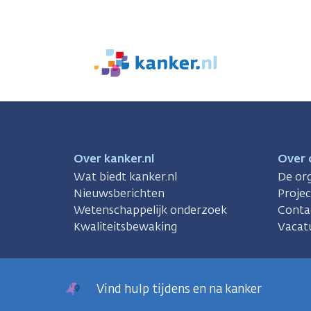
We
zijn
er
voor
je.
Kanker.nl
Over kanker.nl
Over 
Wat biedt kanker.nl
De org
Nieuwsberichten
Proje
Wetenschappelijk onderzoek
Conta
Kwaliteitsbewaking
Vacat
Vind hulp tijdens en na kanker
sregels