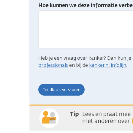
Heb
Hoe kunnen we deze informatie verbe
je
gevonden
wat
je
zocht?
Heb je een vraag over kanker? Dan kun je 
professionals
en bij de
kanker.nl infolijn
.