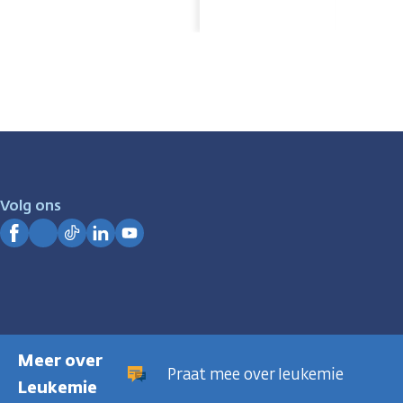
Volg ons
Facebook
Instagram
TikTok
LinkedIn
YouTube
Meer over
Praat mee over leukemie
Leukemie
Privacyregeling
Cookies
Disclaimer
Gebruiksvoorwaarden
Hui