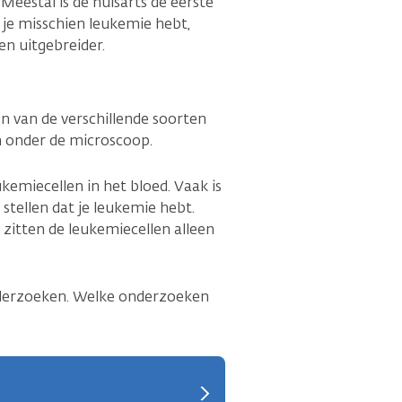
 Meestal is de huisarts de eerste
t je misschien leukemie hebt,
en uitgebreider.
en van de verschillende soorten
len onder de microscoop.
ukemiecellen in het bloed. Vaak is
stellen dat je leukemie hebt.
s zitten de leukemiecellen alleen
derzoeken. Welke onderzoeken