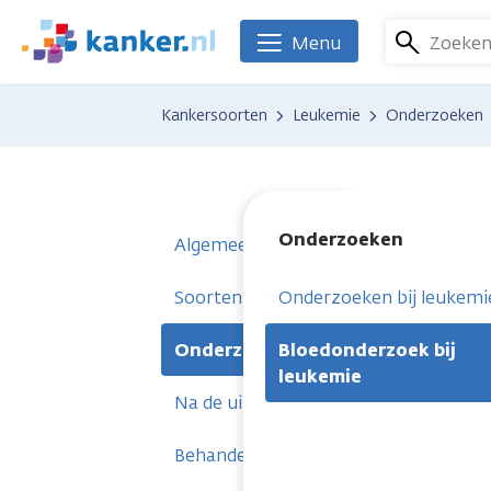
Overslaan
en
Zoeke
Menu
We
naar
zijn
de
er
Kankersoorten
Leukemie
Onderzoeken
inhoud
voor
gaan
je.
Kanker.nl
Onderzoeken
Algemeen
Soorten leukemie
Onderzoeken bij leukemi
Onderzoeken
Bloedonderzoek bij
leukemie
Na de uitslag
Behandelingen