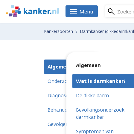
Overslaan
en
Zoeke
Menu
We
naar
zijn
de
er
Kankersoorten
Darmkanker (dikkedarmkan
inhoud
voor
gaan
je.
Kanker.nl
Algemeen
Algemeen
Onderzoeken
Wat is darmkanker?
Diagnose
De dikke darm
Behandelingen
Bevolkingsonderzoek
darmkanker
Gevolgen
Symptomen van