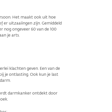
rsoon. Het maakt ook uit hoe
of er uitzaaiingen zijn. Gemiddeld
er nog ongeveer 60 van de 100
an je arts.
lerlei klachten geven. Een van de
 je ontlasting. Ook kun je last
 darm.
ordt darmkanker ontdekt door
oek.
ker: