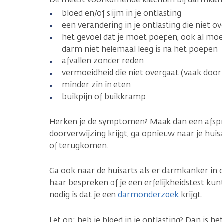
bloed en/of slijm in je ontlasting
een verandering in je ontlasting die niet o
het gevoel dat je moet poepen, ook al moet 
darm niet helemaal leeg is na het poepen
afvallen zonder reden
vermoeidheid die niet overgaat (vaak doo
minder zin in eten
buikpijn of buikkramp
Herken je de symptomen? Maak dan een afspraa
doorverwijzing krijgt, ga opnieuw naar je hui
of terugkomen.
Ga ook naar de huisarts als er darmkanker in d
haar bespreken of je een erfelijkheidstest kun
nodig is dat je een
darmonderzoek
krijgt.
Let op: heb je bloed in je ontlasting? Dan is he