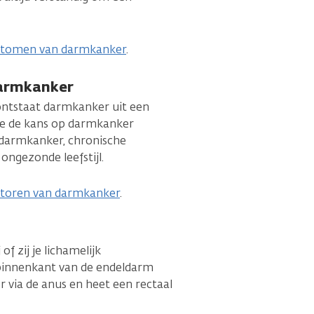
tomen van darmkanker
.
darmkanker
ontstaat darmkanker uit een
 die de kans op darmkanker
r darmkanker, chronische
ongezonde leefstijl.
actoren van darmkanker
.
of zij je lichamelijk
 binnenkant van de endeldarm
r via de anus en heet een rectaal