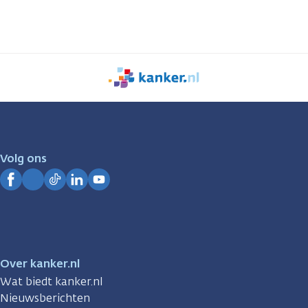
We
zijn
er
voor
je.
Volg ons
Kanker.nl
Facebook
Instagram
TikTok
LinkedIn
YouTube
Over kanker.nl
Wat biedt kanker.nl
Nieuwsberichten