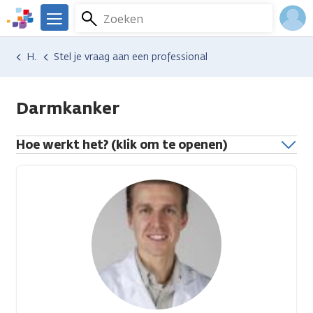
Overslaan
Zoeken
Menu
en
We
naar
zijn
Inlo
Hulp en ondersteuning
Stel je vraag aan een professional
de
er
Acco
inhoud
voor
gaan
je.
Darmkanker
Kanker.nl
Hoe werkt het? (klik om te openen)