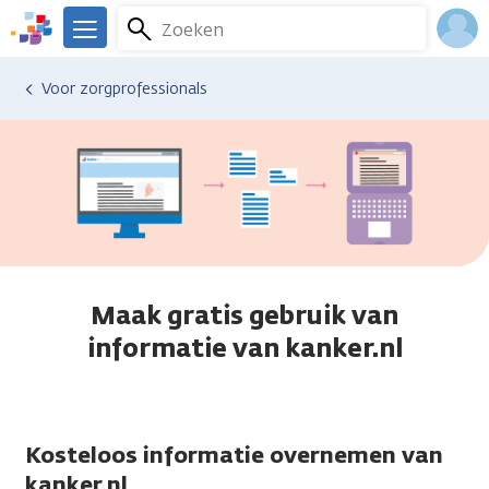
Overslaan
Zoeken
Menu
en
We
naar
zijn
Inlo
Voor zorgprofessionals
de
er
Acco
inhoud
voor
gaan
je.
Kanker.nl
Maak gratis gebruik van
informatie van kanker.nl
Kosteloos informatie overnemen van
kanker.nl