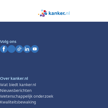
We
zijn
er
voor
je.
Volg ons
Kanker.nl
Facebook
Instagram
TikTok
LinkedIn
YouTube
Over kanker.nl
Wat biedt kanker.nl
Nieuwsberichten
Wetenschappelijk onderzoek
Kwaliteitsbewaking