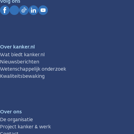
Volg ons
Kanker.nl
Facebook
Instagram
TikTok
LinkedIn
YouTube
Over kanker.nl
Wat biedt kanker.nl
Nieuwsberichten
Wetenschappelijk onderzoek
Kwaliteitsbewaking
Over ons
De organisatie
Project kanker & werk
Contact