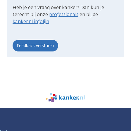
Heb je een vraag over kanker? Dan kun je
terecht bij onze
professionals
en bij de
kanker.nl infolijn
.
We
zijn
er
voor
je.