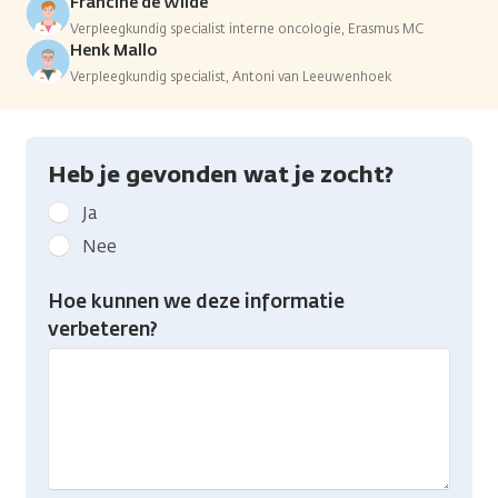
Francine de Wilde
Verpleegkundig specialist interne oncologie, Erasmus MC
Henk Mallo
Verpleegkundig specialist, Antoni van Leeuwenhoek
Heb je gevonden wat je zocht?
Geef
Ja
kanker.nl
Nee
feedback:
Heb
Hoe kunnen we deze informatie
je
verbeteren?
gevonden
wat
je
zocht?