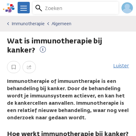
Overslaan
Zoeken
Menu
en
We
naar
zijn
Inlo
Immunotherapie
Algemeen
Soorten behandelingen
Immunotherapie
Algemeen
de
er
Acco
inhoud
voor
Wat is immunotherapie bij
gaan
je.
Kanker.nl
kanker?
Meer
informatie
Luister
Opslaan
Delen
Immunotherapie of immuuntherapie is een
behandeling bij kanker. Door de behandeling
wordt je immuunsysteem actiever, en kan het
de kankercellen aanvallen. Immunotherapie is
een relatief nieuwe behandeling, waar nog veel
onderzoek naar gedaan wordt.
Hoe werkt immunotherapie bij kanker?