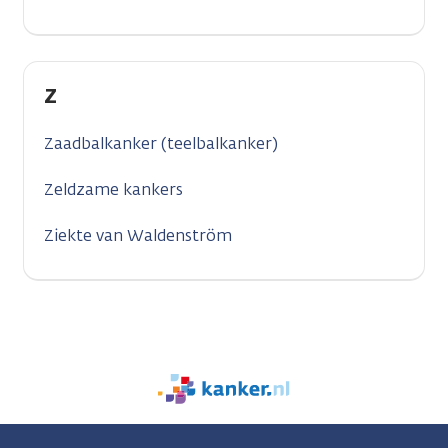
Z
Zaadbalkanker (teelbalkanker)
Zeldzame kankers
Ziekte van Waldenström
We
zijn