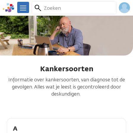
Overslaan
Zoeken
Menu
en
We
naar
zijn
Inlo
de
er
Acco
inhoud
voor
gaan
je.
Kanker.nl
Kankersoorten
Informatie over kankersoorten, van diagnose tot de
gevolgen. Alles wat je leest is gecontroleerd door
deskundigen.
A