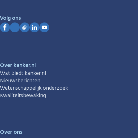
er
voor
je.
Volg ons
Kanker.nl
Facebook
Instagram
TikTok
LinkedIn
YouTube
Over kanker.nl
Wat biedt kanker.nl
Nieuwsberichten
Wetenschappelijk onderzoek
Kwaliteitsbewaking
Over ons