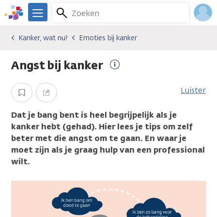
Overslaan
Zoeken
Menu
en
We
naar
zijn
Inlo
Kanker, wat nu?
Emoties bij kanker
Gevolgen van kanker
Kanker, wat nu?
Emoties bij kanker
de
er
Acco
inhoud
voor
Angst bij kanker
gaan
je.
Meer
Kanker.nl
informatie
Luister
Opslaan
Delen
Dat je bang bent is heel begrijpelijk als je
kanker hebt (gehad). Hier lees je tips om zelf
beter met die angst om te gaan. En waar je
moet zijn als je graag hulp van een professional
wilt.