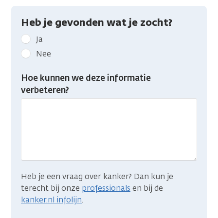
Heb je gevonden wat je zocht?
Geef
Ja
kanker.nl
Nee
feedback:
Heb
Hoe kunnen we deze informatie
je
verbeteren?
gevonden
wat
je
zocht?
Heb je een vraag over kanker? Dan kun je
terecht bij onze
professionals
en bij de
kanker.nl infolijn
.