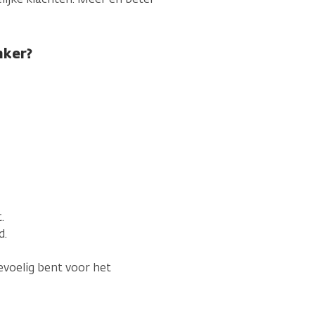
nker?
.
d.
gevoelig bent voor het