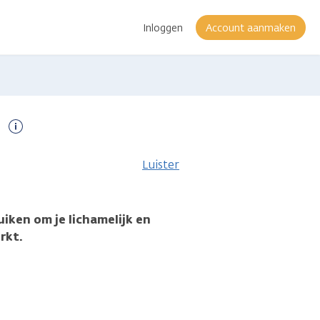
Inloggen
Account aanmaken
Meer
informatie
Luister
uiken om je lichamelijk en
rkt.