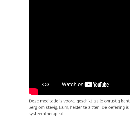
Deze meditatie is vooral geschikt als je onrustig bent
berg om stevig, kalm, helder te zitten. De oefening i
systeemtherapeut.