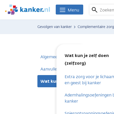
Overslaan
en
Zoeke
Menu
We
naar
zijn
de
er
Gevolgen van kanker
Complementaire zorg (
inhoud
voor
gaan
je.
Kanker.nl
Wat kun je zelf doen
Algemeen
(zelfzorg)
Aanvullende behandelingen
Extra zorg voor je lichaa
Wat kun je zelf doen (zelfzorg)
en geest bij kanker
Ademhalingsoefeningen b
kanker
Spierontspanningsoefen