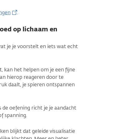
ingen
.
vloed op lichaam en
wat je je voorstelt en iets wat echt
lt, kan het helpen om je een fijne
 kan hierop reageren door te
ruk daalt, je spieren ontspannen
s de oefening richt je je aandacht
of spanning.
n blijkt dat geleide visualisatie
lijke klachten. Meer en beter