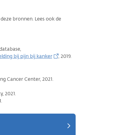
 deze bronnen. Lees ook de
ndatabase,
ing bij pijn bij kanker
,
2019.
ng Cancer Center, 2021.
.
y, 2021.
.