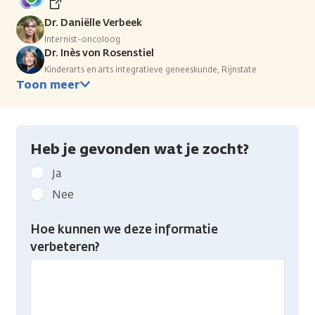
Dr. Daniëlle Verbeek
Internist-oncoloog
Dr. Inès von Rosenstiel
Kinderarts en arts integratieve geneeskunde, Rijnstate
Toon meer
Heb je gevonden wat je zocht?
Geef
Ja
kanker.nl
Nee
feedback:
Heb
Hoe kunnen we deze informatie
je
verbeteren?
gevonden
wat
je
zocht?