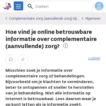
Overslaan
Zoeken
Menu
en
We
naar
zijn
Inlo
Complementaire zorg (aanvullende zorg) bij kanker
Algemeen
Gevolgen van kanker
Complementaire zorg (aanvullende zorg) bij kanker
Algemeen
de
er
Acco
inhoud
voor
Hoe vind je online betrouwbare
gaan
je.
Kanker.nl
informatie over complementaire
(aanvullende) zorg?
Meer
informatie
Luister
Opslaan
Delen
Misschien zoek je informatie over
complementaire zorg of behandelingen.
Bijvoorbeeld om je klachten te verminderen,
beter te ontspannen of sneller te herstellen
van je behandeling. Niet alle informatie op
internet is betrouwbaar. Lees daarom waar je
op kunt letten als je informatie zoekt.