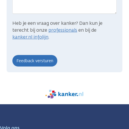
Heb je een vraag over kanker? Dan kun je
terecht bij onze
professionals
en bij de
kanker.nl infolijn
.
We
zijn
er
voor
je.
Volg ons