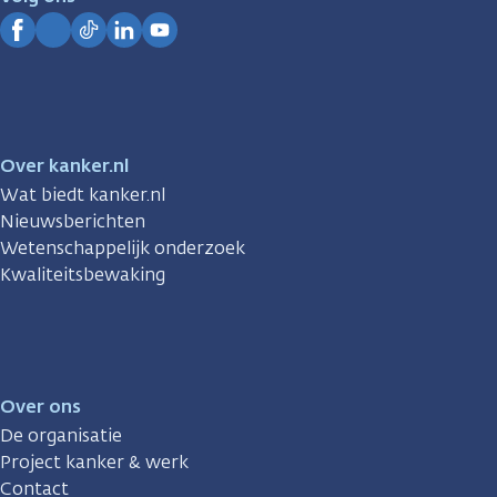
Kanker.nl
Facebook
Instagram
TikTok
LinkedIn
YouTube
Over kanker.nl
Wat biedt kanker.nl
Nieuwsberichten
Wetenschappelijk onderzoek
Kwaliteitsbewaking
Over ons
De organisatie
Project kanker & werk
Contact