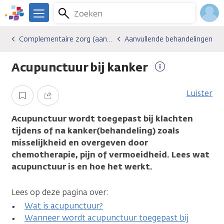
Overslaan
Zoeken
Menu
en
We
naar
zijn
Inlo
Complementaire zorg (aanvullende zorg) bij kanker
Aanvullende behandelingen
Gevolgen van kanker
Complementaire zorg (aanvullende zorg) bij kanker
Aanvullende behandelingen
de
er
Acco
inhoud
voor
Acupunctuur bij kanker
gaan
je.
Meer
Kanker.nl
informatie
Luister
Opslaan
Delen
Acupunctuur wordt toegepast bij klachten
tijdens of na kanker(behandeling) zoals
misselijkheid en overgeven door
chemotherapie, pijn of vermoeidheid. Lees wat
acupunctuur is en hoe het werkt.
Lees op deze pagina over:
Wat is acupunctuur?
Wanneer wordt acupunctuur toegepast bij