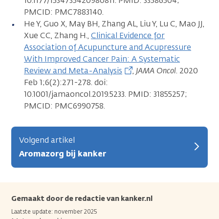
10.1177/1534735420980811. PMID: 33586504;
PMCID: PMC7883140.
He Y, Guo X, May BH, Zhang AL, Liu Y, Lu C, Mao JJ,
Xue CC, Zhang H.,
Clinical Evidence for
Association of Acupuncture and Acupressure
With Improved Cancer Pain: A Systematic
Review and Meta-Analysis
,
JAMA Oncol
. 2020
Feb 1;6(2):271-278. doi:
10.1001/jamaoncol.2019.5233. PMID: 31855257;
PMCID: PMC6990758.
Volgend artikel
Aromazorg bij kanker
Gemaakt door de redactie van kanker.nl
Laatste update: november 2025