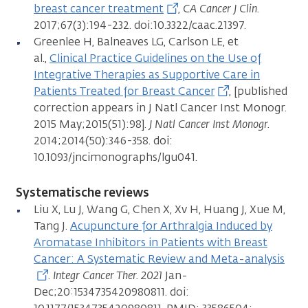
breast cancer treatment
,
CA Cancer J Clin.
2017;67(3):194-232. doi:10.3322/caac.21397.
Greenlee H, Balneaves LG, Carlson LE, et
al.,
Clinical Practice Guidelines on the Use of
Integrative Therapies as Supportive Care in
Patients Treated for Breast Cancer
, [published
correction appears in J Natl Cancer Inst Monogr.
2015 May;2015(51):98].
J Natl Cancer Inst Monogr.
2014;2014(50):346-358. doi:
10.1093/jncimonographs/lgu041.
Systematische reviews
Liu X, Lu J, Wang G, Chen X, Xv H, Huang J, Xue M,
Tang J.
Acupuncture for Arthralgia Induced by
Aromatase Inhibitors in Patients with Breast
Cancer: A Systematic Review and Meta-analysis
.
Integr Cancer Ther. 2021
Jan-
Dec;20:1534735420980811. doi: