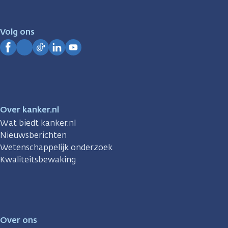
er
voor
je.
Volg ons
Kanker.nl
Facebook
Instagram
TikTok
LinkedIn
YouTube
Over kanker.nl
Wat biedt kanker.nl
Nieuwsberichten
Wetenschappelijk onderzoek
Kwaliteitsbewaking
Over ons