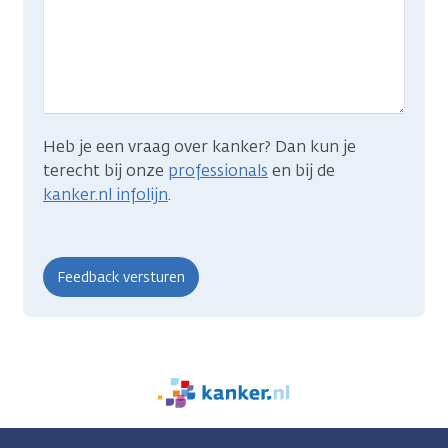
wat
je
zocht?
Heb je een vraag over kanker? Dan kun je
terecht bij onze
professionals
en bij de
kanker.nl infolijn
.
We
zijn