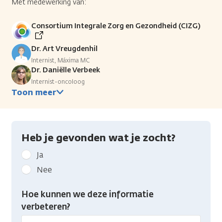
Met medewerking van:
Consortium Integrale Zorg en Gezondheid (CIZG)
Dr. Art Vreugdenhil
Internist, Máxima MC
Dr. Daniëlle Verbeek
Internist-oncoloog
Toon meer
Heb je gevonden wat je zocht?
Geef
Ja
kanker.nl
Nee
feedback:
Heb
Hoe kunnen we deze informatie
je
verbeteren?
gevonden