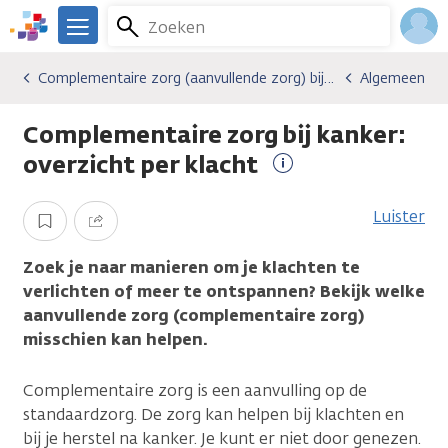
Overslaan
Zoeken
Menu
en
We
naar
zijn
Inlo
Complementaire zorg (aanvullende zorg) bij kanker
Algemeen
Gevolgen van kanker
Complementaire zorg (aanvullende zorg) bij kanker
Algemeen
de
er
Acco
inhoud
voor
Complementaire zorg bij kanker:
gaan
je.
Kanker.nl
overzicht per klacht
Meer
informatie
Luister
Opslaan
Delen
Zoek je naar manieren om je klachten te
verlichten of meer te ontspannen? Bekijk welke
aanvullende zorg (complementaire zorg)
misschien kan helpen.
Complementaire zorg is een aanvulling op de
standaardzorg. De zorg kan helpen bij klachten en
bij je herstel na kanker. Je kunt er niet door genezen.