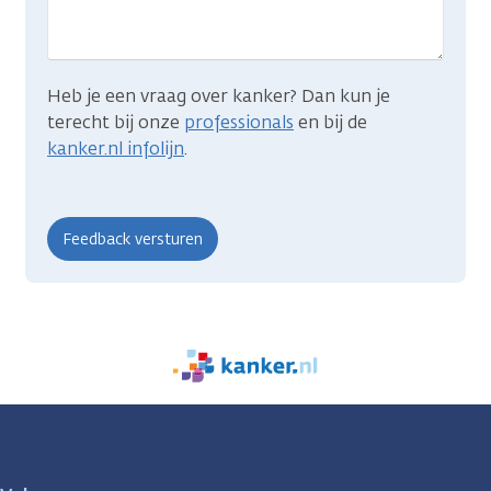
Heb je een vraag over kanker? Dan kun je
terecht bij onze
professionals
en bij de
kanker.nl infolijn
.
We
zijn
er
voor
je.