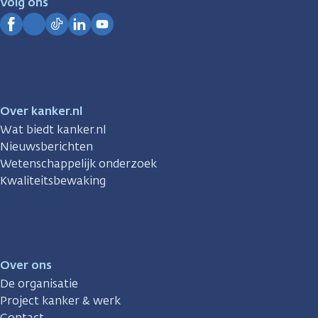
Volg ons
Kanker.nl
Facebook
Instagram
TikTok
LinkedIn
YouTube
Over kanker.nl
Wat biedt kanker.nl
Nieuwsberichten
Wetenschappelijk onderzoek
Kwaliteitsbewaking
Over ons
De organisatie
Project kanker & werk
Contact