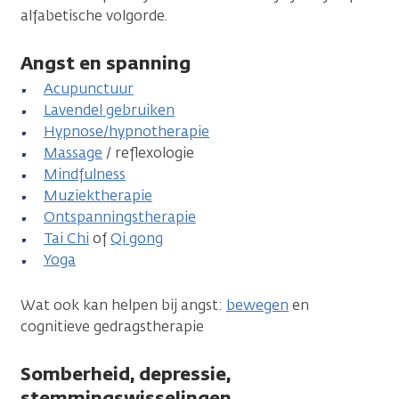
alfabetische volgorde.
Angst en spanning
Acupunctuur
Lavendel gebruiken
Hypnose/hypnotherapie
Massage
/ reflexologie
Mindfulness
Muziektherapie
Ontspanningstherapie
Tai Chi
of
Qi gong
Yoga
Wat ook kan helpen bij angst:
bewegen
en
cognitieve gedragstherapie
Somberheid, depressie,
stemmingswisselingen