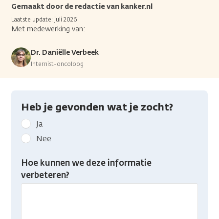
Gemaakt door de redactie van kanker.nl
Laatste update: juli 2026
Met medewerking van:
Dr. Daniëlle Verbeek
Internist-oncoloog
Heb je gevonden wat je zocht?
Geef
Ja
kanker.nl
Nee
feedback:
Heb
Hoe kunnen we deze informatie
je
verbeteren?
gevonden
wat
je
zocht?