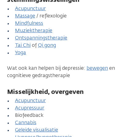
Acupunctuur
Massage
/ reflexologie
Mindfulness
Muziektherapie
Ontspanningstherapie
Tai Chi
of
Qi gong
Yoga
Wat ook kan helpen bij depressie:
bewegen
en
cognitieve gedragstherapie
Misselijkheid, overgeven
Acupunctuur
Acupressuur
Biofeedback
Cannabis
Geleide visualisatie