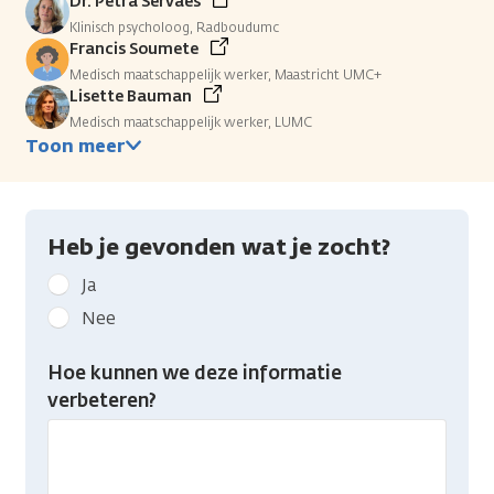
Dr. Petra Servaes
Klinisch psycholoog, Radboudumc
Francis Soumete
Medisch maatschappelijk werker, Maastricht UMC+
Lisette Bauman
Medisch maatschappelijk werker, LUMC
Toon meer
Heb je gevonden wat je zocht?
Geef
Ja
kanker.nl
Nee
feedback:
Heb
Hoe kunnen we deze informatie
je
verbeteren?
gevonden
wat
je