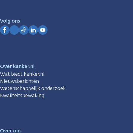
er
voor
je.
Volg ons
Kanker.nl
Facebook
Instagram
TikTok
LinkedIn
YouTube
Over kanker.nl
Wat biedt kanker.nl
Nieuwsberichten
Wetenschappelijk onderzoek
Kwaliteitsbewaking
Over ons