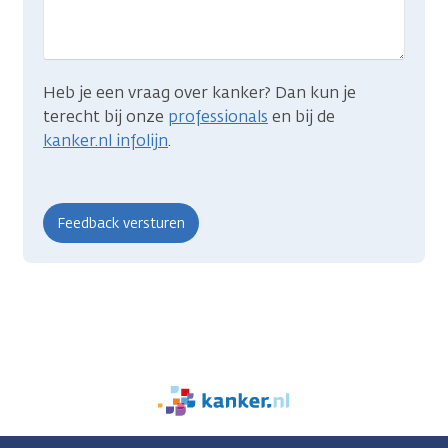
zocht?
Heb je een vraag over kanker? Dan kun je
terecht bij onze
professionals
en bij de
kanker.nl infolijn
.
We
zijn