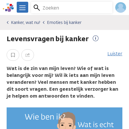
Overslaan
Zoeken
Menu
en
We
naar
zijn
Inlo
Kanker, wat nu?
Emoties bij kanker
Gevolgen van kanker
Kanker, wat nu?
Emoties bij kanker
de
er
Acco
inhoud
voor
Levensvragen bij kanker
gaan
je.
Meer
Kanker.nl
informatie
Luister
Opslaan
Delen
Wat is de zin van mijn leven? Wie of wat is
belangrijk voor mij? Wil ik iets aan mijn leven
veranderen? Veel mensen met kanker hebben
dit soort vragen. Een geestelijk verzorger kan
je helpen om antwoorden te vinden.