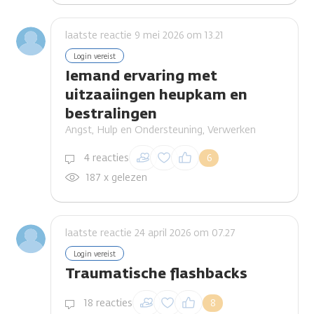
laatste reactie 9 mei 2026 om 13.21
Login vereist
Iemand ervaring met
uitzaaiingen heupkam en
bestralingen
Angst, Hulp en Ondersteuning, Verwerken
Inloggen om een
4 reacties
6
reactie te plaatsen
187 x gelezen
laatste reactie 24 april 2026 om 07.27
Login vereist
Traumatische flashbacks
Inloggen om een
18 reacties
8
reactie te plaatsen