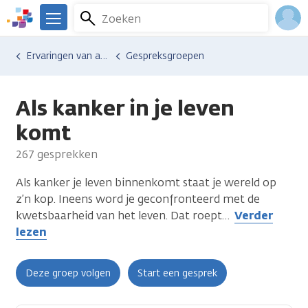
Overslaan
Zoeken
Menu
en
We
naar
zijn
Inlo
Ervaringen van anderen
Gespreksgroepen
de
er
Acco
inhoud
voor
gaan
je.
Als kanker in je leven
Kanker.nl
komt
267 gesprekken
Als kanker je leven binnenkomt staat je wereld op
z’n kop. Ineens word je geconfronteerd met de
kwetsbaarheid van het leven. Dat roept
…
Verder
lezen
Deze groep volgen
Start een gesprek