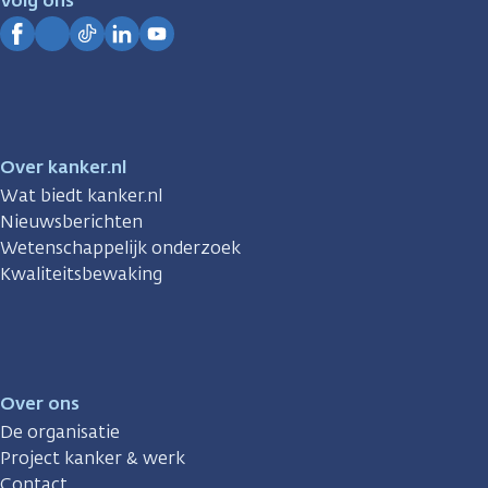
Volg ons
Kanker.nl
Facebook
Instagram
TikTok
LinkedIn
YouTube
Over kanker.nl
Wat biedt kanker.nl
Nieuwsberichten
Wetenschappelijk onderzoek
Kwaliteitsbewaking
Over ons
De organisatie
Project kanker & werk
Contact