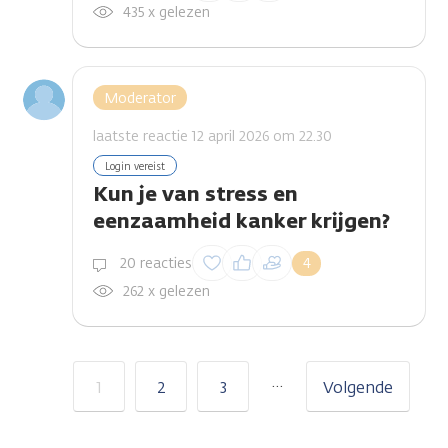
435 x gelezen
Moderator
laatste reactie 12 april 2026 om 22.30
Login vereist
Kun je van stress en
eenzaamheid kanker krijgen?
Inloggen om een
20 reacties
4
reactie te plaatsen
262 x gelezen
…
1
2
3
Volgende