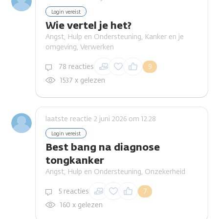
Login vereist
Wie vertel je het?
Angst, Hulp en Ondersteuning, Kanker en je
omgeving, Verwerken
Inloggen om een
78 reacties
9
reactie te plaatsen
1537 x gelezen
laatste reactie 2 juni 2026 om 12.28
Login vereist
Best bang na diagnose
tongkanker
Angst, Hulp en Ondersteuning, Onzekerheid
Inloggen om een
5 reacties
7
reactie te plaatsen
160 x gelezen