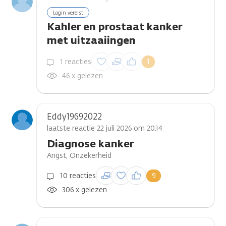
Login vereist
Kahler en prostaat kanker
met uitzaaiingen
Inloggen om een
1 reacties
1
reactie te plaatsen
46 x gelezen
Eddy19692022
laatste reactie 22 juli 2026 om 20.14
Diagnose kanker
Angst, Onzekerheid
Inloggen om een
10 reacties
9
reactie te plaatsen
306 x gelezen