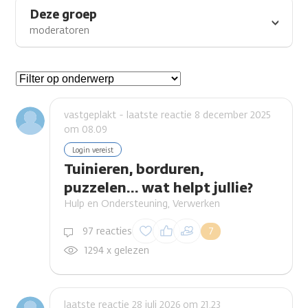
Deze groep
moderatoren
Gespreksonderwerpen
vastgeplakt - laatste reactie 8 december 2025
om 08.09
Login vereist
Tuinieren, borduren,
puzzelen... wat helpt jullie?
Hulp en Ondersteuning, Verwerken
Inloggen om een
97 reacties
7
reactie te plaatsen
1294 x gelezen
laatste reactie 28 juli 2026 om 21.23