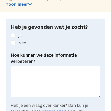
Toon meer
Heb je gevonden wat je zocht?
Geef
Ja
kanker.nl
Nee
feedback:
Heb
Hoe kunnen we deze informatie
je
verbeteren?
gevonden
wat
je
zocht?
Heb je een vraag over kanker? Dan kun je