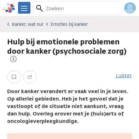
Overslaan
Zoeken
Menu
en
We
naar
zijn
Inlo
Kanker, wat nu?
Emoties bij kanker
Gevolgen van kanker
Kanker, wat nu?
Emoties bij kanker
de
er
Acco
inhoud
voor
Hulp bij emotionele problemen
gaan
je.
Kanker.nl
door kanker (psychosociale zorg)
Meer
informatie
Luister
Opslaan
Delen
Door kanker verandert er vaak veel in je leven.
Op allerlei gebieden. Heb je het gevoel dat je
vastloopt of de situatie niet aankunt, vraag
dan hulp. Overleg erover met je (huis)arts of
oncologieverpleegkundige.