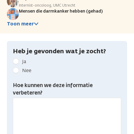
Internist-oncoloog, UMC Utrecht
Mensen die darmkanker hebben (gehad)
Toon meer
Heb je gevonden wat je zocht?
Geef
Ja
kanker.nl
Nee
feedback:
Heb
Hoe kunnen we deze informatie
je
verbeteren?
gevonden
wat
je
zocht?