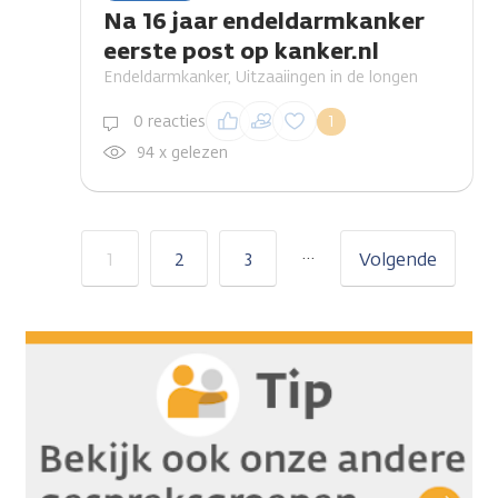
Na 16 jaar endeldarmkanker
eerste post op kanker.nl
Endeldarmkanker, Uitzaaiingen in de longen
Inloggen om een
0 reacties
1
reactie te plaatsen
94 x gelezen
…
1
2
3
Volgende