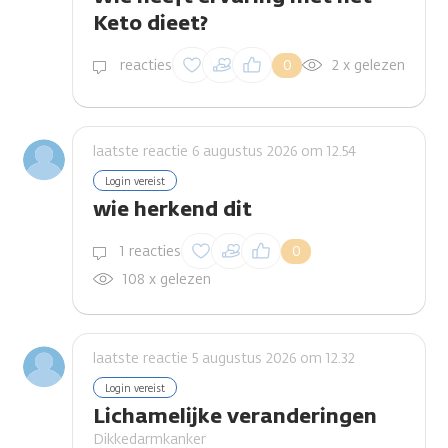
Keto dieet?
Inloggen om een
reacties
0
2 x gelezen
reactie te plaatsen
laatste reactie 6 augustus 2026 om 12.54
Login vereist
wie herkend dit
Inloggen om een
1 reacties
0
reactie te plaatsen
108 x gelezen
laatste reactie 5 augustus 2026 om 12.32
Login vereist
Lichamelijke veranderingen
Dikkedarmkanker