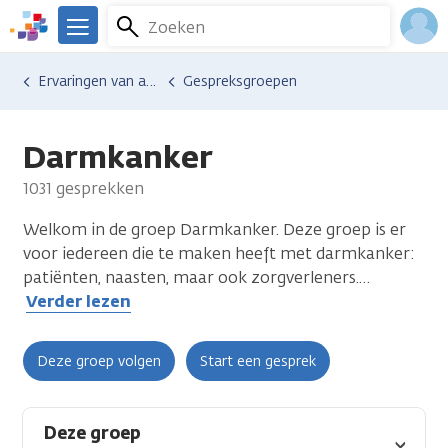
Overslaan
Zoeken
Menu
en
We
naar
zijn
Inlo
Ervaringen van anderen
Gespreksgroepen
de
er
Acco
inhoud
voor
gaan
je.
Darmkanker
Kanker.nl
1031 gesprekken
Welkom in de groep Darmkanker. Deze groep is er
voor iedereen die te maken heeft met darmkanker:
patiënten, naasten, maar ook zorgverleners.
…
Verder lezen
Deze groep volgen
Start een gesprek
Deze groep