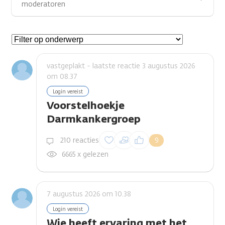
moderatoren
Gespreksonderwerpen
vastgeplakt - laatste reactie 3 augustus 2026
om 08.37
Login vereist
Voorstelhoekje
Darmkankergroep
Inloggen om een
210 reacties
9
reactie te plaatsen
6665 x gelezen
7 augustus 2026 om 10.38
Login vereist
Wie heeft ervaring met het