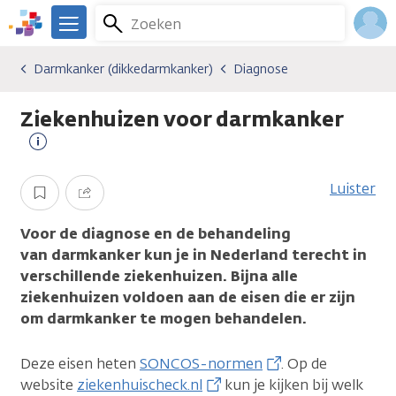
Overslaan
Zoeken
Menu
en
We
naar
zijn
Inlo
Darmkanker (dikkedarmkanker)
Diagnose
Kankersoorten
Darmkanker (dikkedarmkanker)
Diagnose
de
er
Acco
inhoud
voor
Ziekenhuizen voor darmkanker
gaan
je.
Kanker.nl
Meer
informatie
Luister
Opslaan
Delen
Voor de diagnose en de behandeling
van darmkanker kun je in Nederland terecht in
verschillende ziekenhuizen. Bijna alle
ziekenhuizen voldoen aan de eisen die er zijn
om darmkanker te mogen behandelen.
Deze eisen heten
SONCOS-normen
. Op de
website
ziekenhuischeck.nl
kun je kijken bij welk