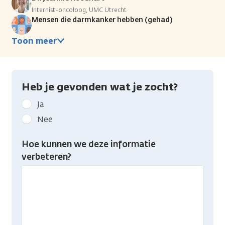
Internist-oncoloog, UMC Utrecht
Mensen die darmkanker hebben (gehad)
Toon meer
Heb je gevonden wat je zocht?
Geef
Ja
kanker.nl
Nee
feedback:
Heb
Hoe kunnen we deze informatie
je
verbeteren?
gevonden
wat
je
zocht?