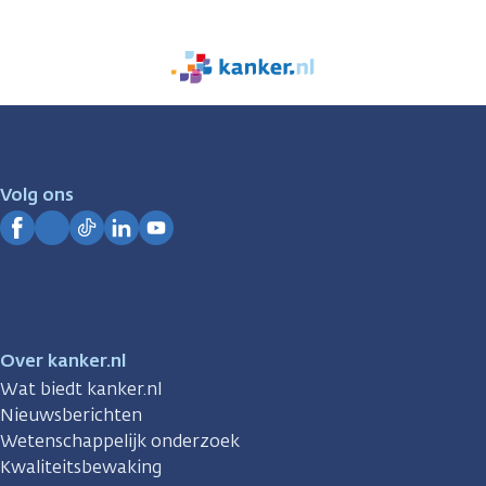
We
zijn
er
voor
je.
Volg ons
Kanker.nl
Facebook
Instagram
TikTok
LinkedIn
YouTube
Over kanker.nl
Wat biedt kanker.nl
Nieuwsberichten
Wetenschappelijk onderzoek
Kwaliteitsbewaking