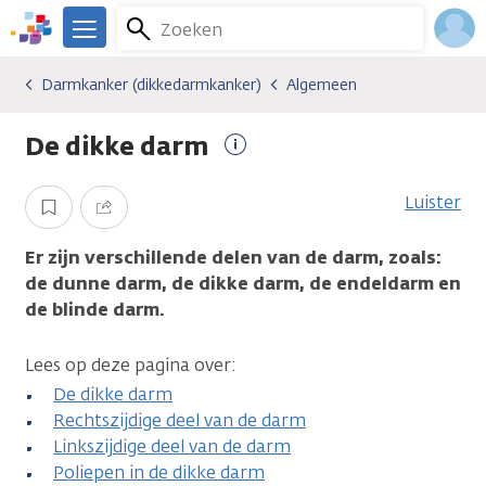
Overslaan
Zoeken
Menu
en
We
naar
zijn
Inlo
Darmkanker (dikkedarmkanker)
Algemeen
Kankersoorten
Darmkanker (dikkedarmkanker)
Algemeen
de
er
Acco
inhoud
voor
De dikke darm
gaan
je.
Meer
Kanker.nl
informatie
Luister
Opslaan
Delen
Er zijn verschillende delen van de darm, zoals:
de dunne darm, de dikke darm, de endeldarm en
de blinde darm.
Lees op deze pagina over:
De dikke darm
Rechtszijdige deel van de darm
Linkszijdige deel van de darm
Poliepen in de dikke darm