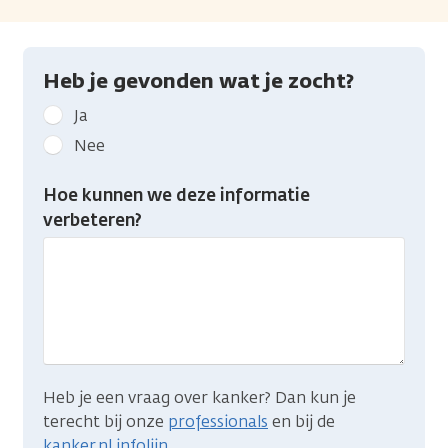
Heb je gevonden wat je zocht?
Geef
Ja
kanker.nl
Nee
feedback:
Heb
Hoe kunnen we deze informatie
je
verbeteren?
gevonden
wat
je
zocht?
Heb je een vraag over kanker? Dan kun je
terecht bij onze
professionals
en bij de
kanker.nl infolijn
.