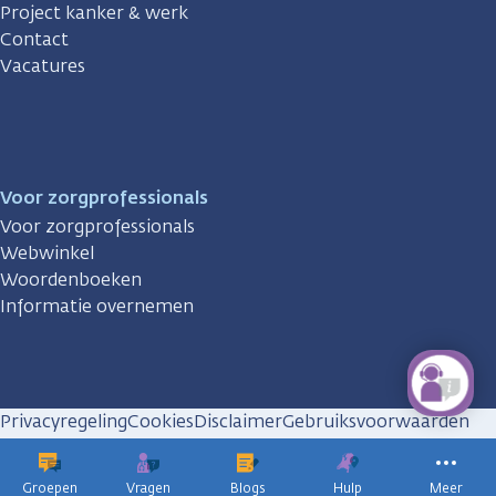
Project kanker & werk
Contact
Vacatures
Voor zorgprofessionals
Voor zorgprofessionals
Webwinkel
Woordenboeken
Informatie overnemen
Privacyregeling
Cookies
Disclaimer
Gebruiksvoorwaarden
Huisregels
Groepen
Vragen
Blogs
Hulp
Meer