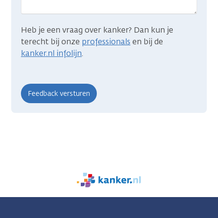
Heb je een vraag over kanker? Dan kun je
terecht bij onze
professionals
en bij de
kanker.nl infolijn
.
We
zijn
er