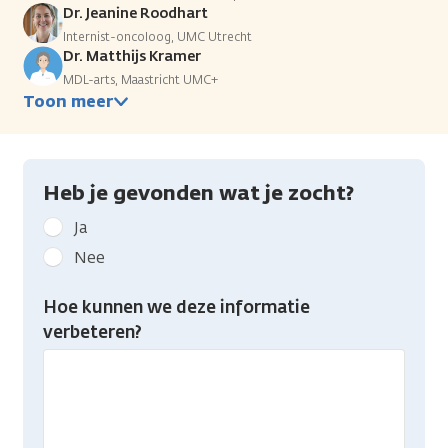
Dr. Jeanine Roodhart
Internist-oncoloog, UMC Utrecht
Dr. Matthijs Kramer
MDL-arts, Maastricht UMC+
Toon meer
Heb je gevonden wat je zocht?
Geef
Ja
kanker.nl
Nee
feedback:
Heb
Hoe kunnen we deze informatie
je
verbeteren?
gevonden
wat
je
zocht?