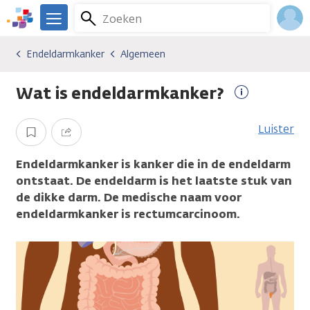
Overslaan
Zoeken
Menu
en
We
naar
zijn
Inlo
Endeldarmkanker
Algemeen
Kankersoorten
Endeldarmkanker
Algemeen
de
er
Acco
inhoud
voor
Wat is endeldarmkanker?
gaan
je.
Meer
Kanker.nl
informatie
Luister
Opslaan
Delen
Endeldarmkanker is kanker die in de endeldarm
ontstaat. De endeldarm is het laatste stuk van
de dikke darm. De medische naam voor
endeldarmkanker is rectumcarcinoom.