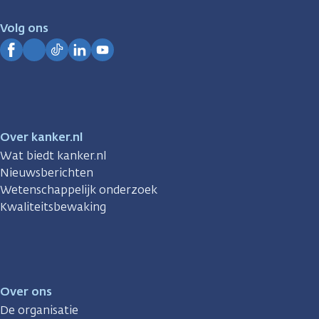
voor
je.
Volg ons
Kanker.nl
Facebook
Instagram
TikTok
LinkedIn
YouTube
Over kanker.nl
Wat biedt kanker.nl
Nieuwsberichten
Wetenschappelijk onderzoek
Kwaliteitsbewaking
Over ons
De organisatie