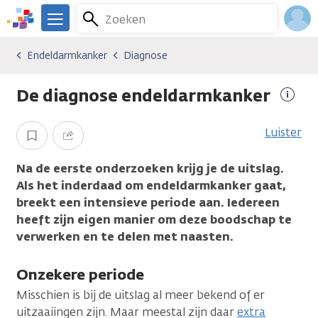
Overslaan
Zoeken
Menu
en
We
naar
zijn
Inlo
Endeldarmkanker
Diagnose
Kankersoorten
Endeldarmkanker
Diagnose
de
er
Acco
inhoud
voor
De diagnose endeldarmkanker
gaan
je.
Meer
Kanker.nl
infor
Luister
Opslaan
Delen
Na de eerste onderzoeken krijg je de uitslag.
Als het inderdaad om endeldarmkanker gaat,
breekt een intensieve periode aan. Iedereen
heeft zijn eigen manier om deze boodschap te
verwerken en te delen met naasten.
Onzekere periode
Misschien is bij de uitslag al meer bekend of er
uitzaaiingen zijn. Maar meestal zijn daar
extra