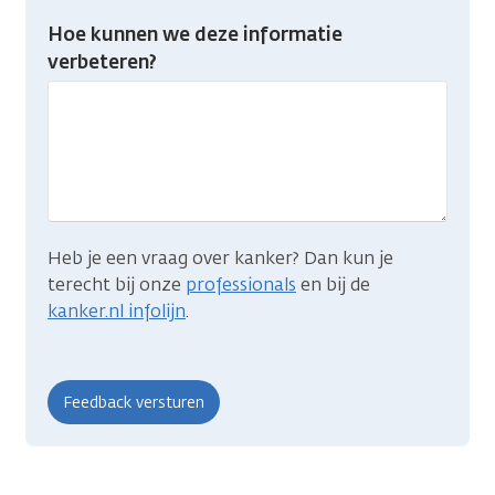
Heb
Hoe kunnen we deze informatie
je
verbeteren?
gevonden
wat
je
zocht?
Heb je een vraag over kanker? Dan kun je
terecht bij onze
professionals
en bij de
kanker.nl infolijn
.