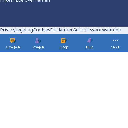
Informatie overnemen
Privacyregeling
Cookies
Disclaimer
Gebruiksvoorwaarden
Huisregels
Groepen
Vragen
Blogs
Hulp
Meer
KWF
kankerbestrijding