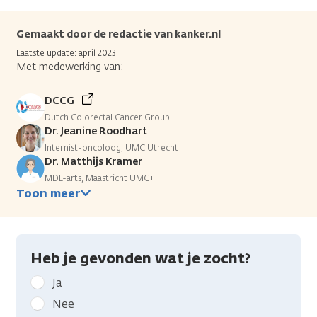
Gemaakt door de redactie van kanker.nl
Laatste update: april 2023
Met medewerking van:
DCCG
Dutch Colorectal Cancer Group
Dr. Jeanine Roodhart
Internist-oncoloog, UMC Utrecht
Dr. Matthijs Kramer
MDL-arts, Maastricht UMC+
Toon meer
Heb je gevonden wat je zocht?
Geef
Ja
kanker.nl
Nee
feedback: