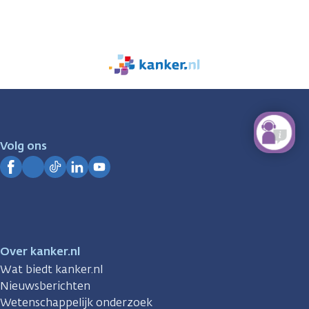
We
zijn
er
voor
je.
Volg ons
Kanker.nl
Facebook
Instagram
TikTok
LinkedIn
YouTube
Over kanker.nl
Wat biedt kanker.nl
Nieuwsberichten
Wetenschappelijk onderzoek