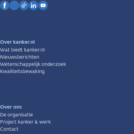
Kanker.nl
Facebook
Instagram
TikTok
LinkedIn
YouTube
Over kanker.nl
Wat biedt kanker.nl
Nieuwsberichten
Wetenschappelijk onderzoek
Kwaliteitsbewaking
Over ons
De organisatie
Project kanker & werk
Contact