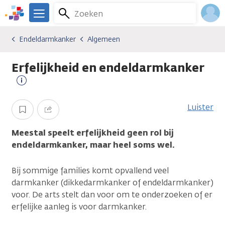
Overslaan
Zoeken
Menu
en
We
naar
zijn
Inlo
Endeldarmkanker
Algemeen
Kankersoorten
Endeldarmkanker
Algemeen
de
er
Acco
inhoud
voor
Erfelijkheid en endeldarmkanker
gaan
je.
Kanker.nl
Meer
informatie
Luister
Opslaan
Delen
Meestal speelt erfelijkheid geen rol bij
endeldarmkanker, maar heel soms wel.
Bij sommige families komt opvallend veel
darmkanker (dikkedarmkanker of endeldarmkanker)
voor. De arts stelt dan voor om te onderzoeken of er
erfelijke aanleg is voor darmkanker.