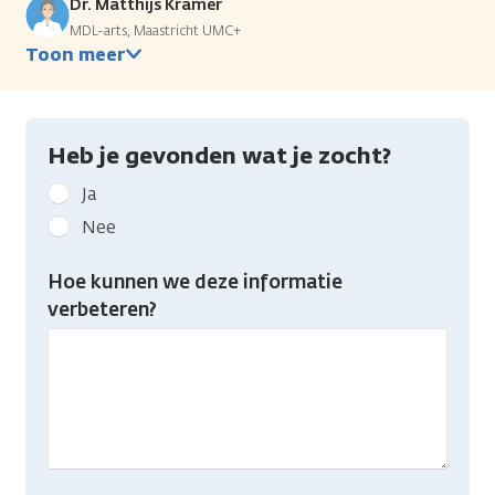
Dr. Matthijs Kramer
MDL-arts, Maastricht UMC+
Toon meer
Heb je gevonden wat je zocht?
Geef
Ja
kanker.nl
Nee
feedback:
Heb
Hoe kunnen we deze informatie
je
verbeteren?
gevonden
wat
je
zocht?