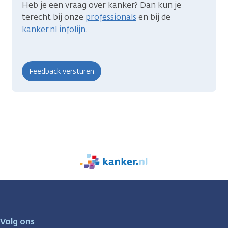
Heb je een vraag over kanker? Dan kun je
terecht bij onze
professionals
en bij de
kanker.nl infolijn
.
We
zijn
er
voor
je.
Volg ons