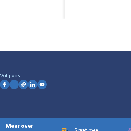
Volg ons
Facebook
Instagram
TikTok
LinkedIn
YouTube
Meer over
Praat mee