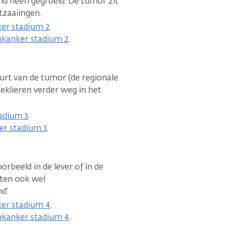
nd heen gegroeid. De tumor zit
tzaaiingen.
er stadium 2
.
rmkanker stadium 2
.
buurt van de tumor (de regionale
feklieren verder weg in het
adium 3
.
er stadium 3
.
oorbeeld in de lever of in de
eten ook wel
d’.
er stadium 4
.
rmkanker stadium 4
.