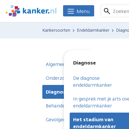
Overslaan
en
Zoeke
Menu
We
naar
zijn
de
er
Kankersoorten
Endeldarmkanker
Diagn
inhoud
voor
gaan
je.
Kanker.nl
Diagnose
Algemeen
Onderzoeken
De diagnose
endeldarmkanker
Diagnose
In gesprek met je arts ov
Behandelingen
endeldarmkanker
Gevolgen
Het stadium van
endeldarmkanker