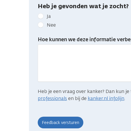
Heb je gevonden wat je zocht?
Geef
Ja
kanker.nl
Nee
feedback:
Heb
Hoe kunnen we deze informatie verbe
je
gevonden
wat
je
zocht?
Heb je een vraag over kanker? Dan kun je 
professionals
en bij de
kanker.nl infolijn
.