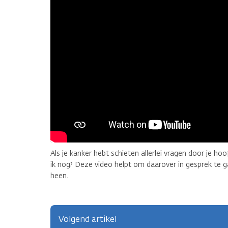
Als je kanker hebt schieten allerlei vragen door je h
ik nog? Deze video helpt om daarover in gesprek te 
heen.
Volgend artikel