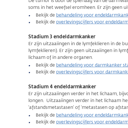
De tumor is door de spierlaag van de darmwa
soms in het weefsel eromheen. Er zijn geen ui
Bekijk de
behandeling voor endeldarmkank
Bekijk de
overlevingscijfers voor endelda
Stadium 3 endeldarmkanker
Er zijn uitzaaiingen in de lymfeklieren in de 
lymfeklieren). Er zijn geen uitzaaiingen in lym
lichaam of in andere organen.
Bekijk de
behandeling voor darmkanker st
Bekijk de
overlevingscijfers voor darmkank
Stadium 4 endeldarmkanker
Er zijn uitzaaiingen verder in het lichaam, bijv
longen. Uitzaaiingen verder in het lichaam h
‘afstandsmetastasen’ of ‘metastasen op afstan
Bekijk de
behandeling voor endeldarmkank
Bekijk de
overlevingscijfers voor endelda