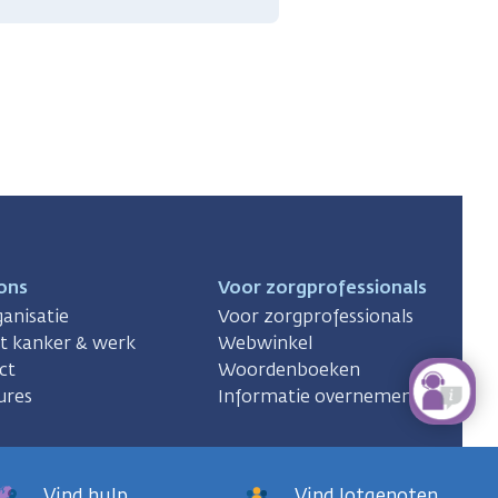
ons
Voor zorgprofessionals
anisatie
Voor zorgprofessionals
ct kanker & werk
Webwinkel
ct
Woordenboeken
ures
Informatie overnemen
Vind hulp
Vind lotgenoten