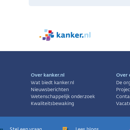
We
zijn
er
voor
je.
Kanker.nl
Over kanker.nl
Over 
Wat biedt kanker.nl
De org
Nieuwsberichten
Proje
Wetenschappelijk onderzoek
Conta
Kwaliteitsbewaking
Vacat
Stel een vraag
Lees blogs