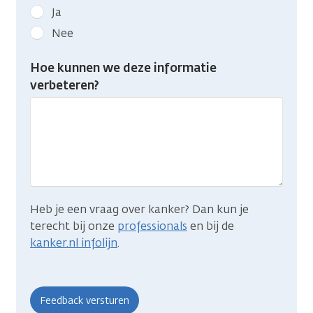
Geef
Ja
kanker.nl
Nee
feedback:
Heb
Hoe kunnen we deze informatie
je
verbeteren?
gevonden
wat
je
zocht?
Heb je een vraag over kanker? Dan kun je
terecht bij onze
professionals
en bij de
kanker.nl infolijn
.