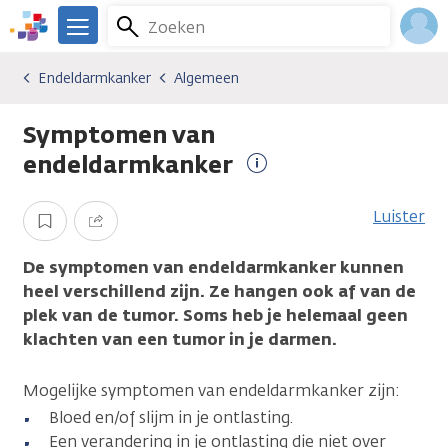
Overslaan
Zoeken
Menu
en
We
naar
zijn
Inlo
Endeldarmkanker
Algemeen
Kankersoorten
Endeldarmkanker
Algemeen
de
er
Acco
inhoud
voor
Symptomen van
gaan
je.
Kanker.nl
endeldarmkanker
Meer
informatie
Luister
Opslaan
Delen
De symptomen van endeldarmkanker kunnen
heel verschillend zijn. Ze hangen ook af van de
plek van de tumor. Soms heb je helemaal geen
klachten van een tumor in je darmen.
Mogelijke symptomen van endeldarmkanker zijn:
Bloed en/of slijm in je ontlasting.
Een verandering in je ontlasting die niet over