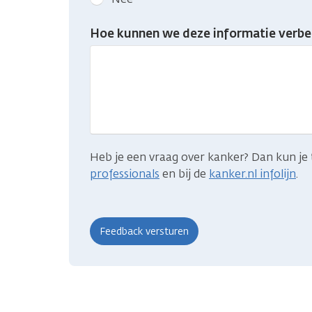
feedback:
Heb
Hoe kunnen we deze informatie verbe
je
gevonden
wat
je
zocht?
Heb je een vraag over kanker? Dan kun je 
professionals
en bij de
kanker.nl infolijn
.