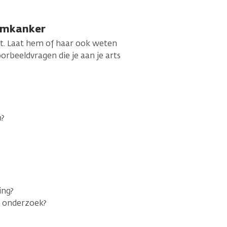
armkanker
kt. Laat hem of haar ook weten
orbeeldvragen die je aan je arts
?
n?
ing?
k onderzoek?