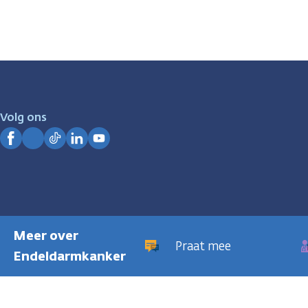
Volg ons
Facebook
Instagram
TikTok
LinkedIn
YouTube
Meer over
Praat mee
Endeldarmkanker
Privacyregeling
Cookies
Disclaimer
Gebruiksvoorwaarden
Hui