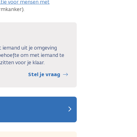
atie voor mensen met
rmkanker).
ft iemand uit je omgeving
 behoefte om met iemand te
itten voor je klaar.
Stel je vraag