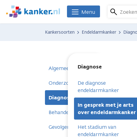
Overslaan
en
Zoeke
Menu
We
naar
zijn
de
er
Kankersoorten
Endeldarmkanker
Diagn
inhoud
voor
gaan
je.
Kanker.nl
Diagnose
Algemeen
Onderzoeken
De diagnose
endeldarmkanker
Diagnose
In gesprek met je arts
Behandelingen
over endeldarmkanker
Gevolgen
Het stadium van
endeldarmkanker