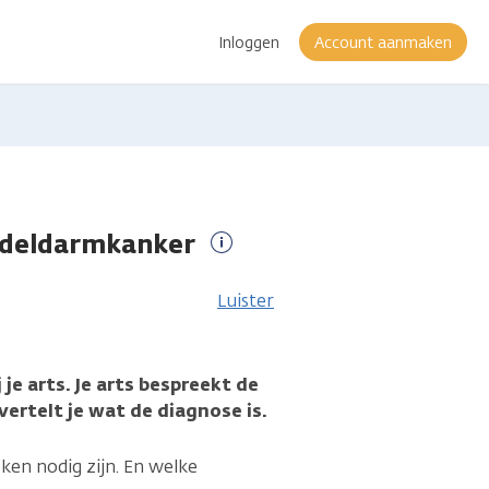
Inloggen
Account aanmaken
endeldarmkanker
Meer
informatie
Luister
je arts. Je arts bespreekt de
vertelt je wat de diagnose is.
ken nodig zijn. En welke