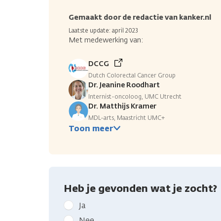
Gemaakt door de redactie van kanker.nl
Laatste update: april 2023
Met medewerking van:
DCCG
Dutch Colorectal Cancer Group
Dr. Jeanine Roodhart
Internist-oncoloog, UMC Utrecht
Dr. Matthijs Kramer
MDL-arts, Maastricht UMC+
Toon meer
Heb je gevonden wat je zocht?
Geef
Ja
kanker.nl
Nee