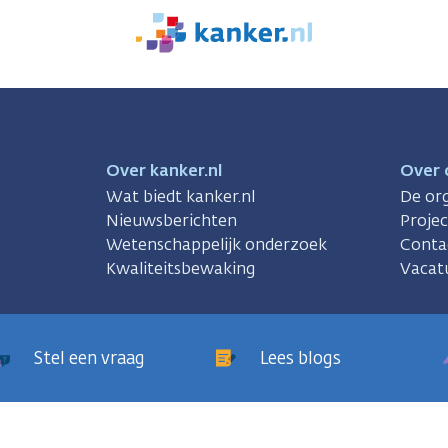
We
zijn
er
voor
je.
Kanker.nl
Over kanker.nl
Over 
Wat biedt kanker.nl
De org
Nieuwsberichten
Proje
Wetenschappelijk onderzoek
Conta
Kwaliteitsbewaking
Vacat
Stel een vraag
Lees blogs
sregels