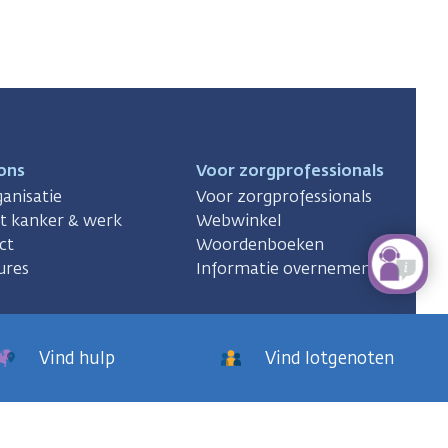
ons
Voor zorgprofessionals
anisatie
Voor zorgprofessionals
ct kanker & werk
Webwinkel
ct
Woordenboeken
ures
Informatie overnemen
Vind hulp
Vind lotgenoten
KWF
kankerbestrijding