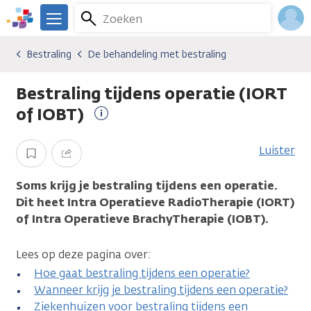
Overslaan
Zoeken
Menu
en
We
naar
zijn
Inlo
Bestraling
De behandeling met bestraling
Soorten behandelingen
Bestraling
De behandeling met bestraling
de
er
Acco
inhoud
voor
Bestraling tijdens operatie (IORT
gaan
je.
Kanker.nl
of IOBT)
Meer
informatie
Luister
Opslaan
Delen
Soms krijg je bestraling tijdens een operatie.
Dit heet Intra Operatieve RadioTherapie (IORT)
of Intra Operatieve BrachyTherapie (IOBT).
Lees op deze pagina over:
Hoe gaat bestraling tijdens een operatie?
Wanneer krijg je bestraling tijdens een operatie?
Ziekenhuizen voor bestraling tijdens een