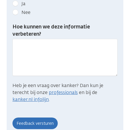
Geef
Ja
kanker.nl
Nee
feedback:
Heb
Hoe kunnen we deze informatie
je
verbeteren?
gevonden
wat
je
zocht?
Heb je een vraag over kanker? Dan kun je
terecht bij onze
professionals
en bij de
kanker.nl infolijn
.