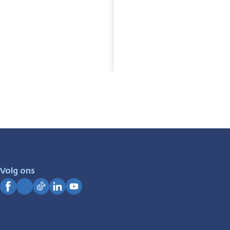
Volg ons
Facebook
Instagram
TikTok
LinkedIn
YouTube