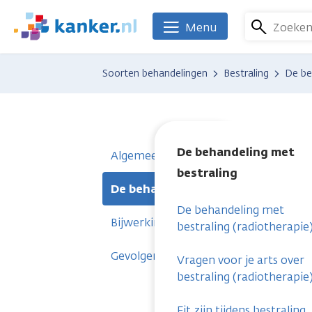
Overslaan
en
Zoeke
Menu
We
naar
zijn
de
er
Soorten behandelingen
Bestraling
De be
inhoud
voor
gaan
je.
Kanker.nl
De behandeling met
Algemeen
bestraling
De behandeling met bestraling
De behandeling met
Bijwerkingen
bestraling (radiotherapie
Gevolgen
Vragen voor je arts over
bestraling (radiotherapie
Fit zijn tijdens bestraling