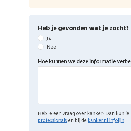
Heb je gevonden wat je zocht?
Geef
Ja
kanker.nl
Nee
feedback:
Heb
Hoe kunnen we deze informatie verbe
je
gevonden
wat
je
zocht?
Heb je een vraag over kanker? Dan kun je 
professionals
en bij de
kanker.nl infolijn
.