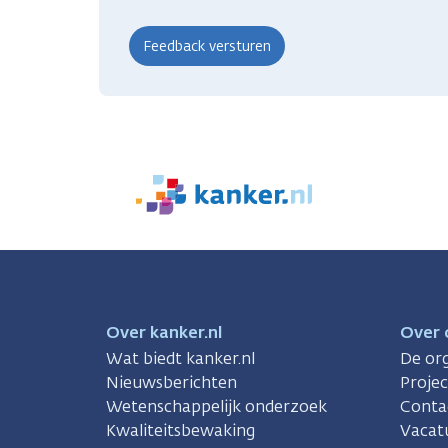
We
zijn
er
voor
je.
Kanker.nl
Over kanker.nl
Over 
Wat biedt kanker.nl
De org
Nieuwsberichten
Proje
Wetenschappelijk onderzoek
Conta
Kwaliteitsbewaking
Vacat