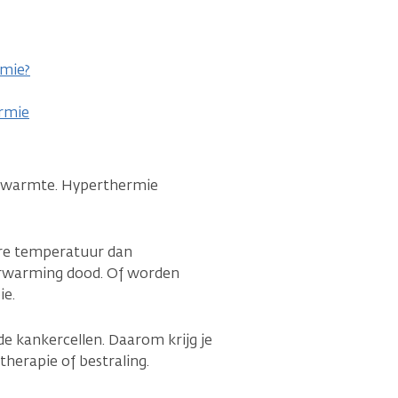
rmie?
ermie
t warmte. Hyperthermie
re temperatuur dan
erwarming dood. Of worden
ie.
e kankercellen. Daarom krijg je
herapie of bestraling.