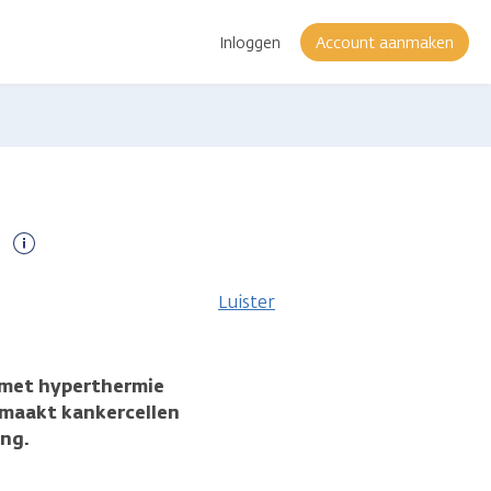
Inloggen
Account aanmaken
Meer
informatie
Luister
n met hyperthermie
maakt kankercellen
ing.