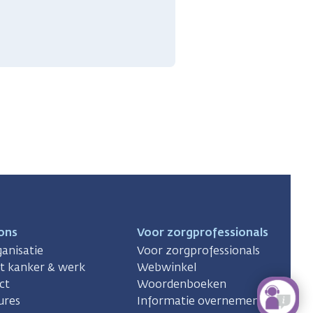
ons
Voor zorgprofessionals
anisatie
Voor zorgprofessionals
ct kanker & werk
Webwinkel
ct
Woordenboeken
ures
Informatie overnemen