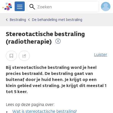
Overslaan
Zoeken
Menu
en
We
naar
zijn
Inlo
Bestraling
De behandeling met bestraling
Soorten behandelingen
Bestraling
De behandeling met bestraling
de
er
Acco
inhoud
voor
Stereotactische bestraling
gaan
je.
Kanker.nl
(radiotherapie)
Meer
informatie
Luister
Opslaan
Delen
Bij stereotactische bestraling word je heel
precies bestraald. De bestraling gaat van
buitenaf door je huid heen. Je krijgt op een
klein gebied veel straling. Je krijgt dit meestal 1
tot 5 keer.
Lees op deze pagina over:
Wat is stereotactische bestraling?