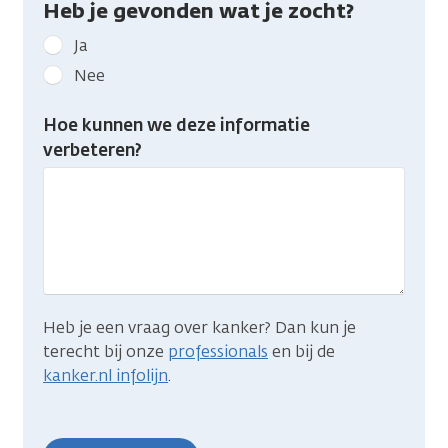
Heb je gevonden wat je zocht?
Geef
Ja
kanker.nl
Nee
feedback:
Heb
Hoe kunnen we deze informatie
je
verbeteren?
gevonden
wat
je
zocht?
Heb je een vraag over kanker? Dan kun je
terecht bij onze
professionals
en bij de
kanker.nl infolijn
.