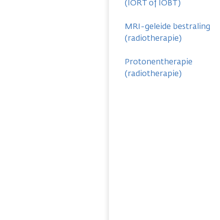
(IORT of IOBT)
MRI-geleide bestraling
(radiotherapie)
Protonentherapie
(radiotherapie)