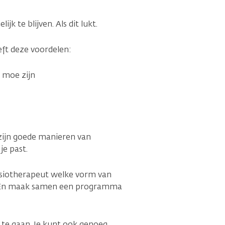
jk te blijven. Als dit lukt.
eft deze voordelen:
s moe zijn
zijn goede manieren van
je past.
fysiotherapeut welke vorm van
t. En maak samen een programma
 te gaan. Je kunt ook genoeg