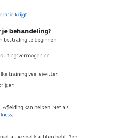
ratie krijgt
r je behandeling?
n bestraling te beginnen:
thoudingsvermogen en
lke training veel eiwitten.
krijgen.
 Afleiding kan helpen. Net als
lness
.
niet als je veel klachten hebt. Ben