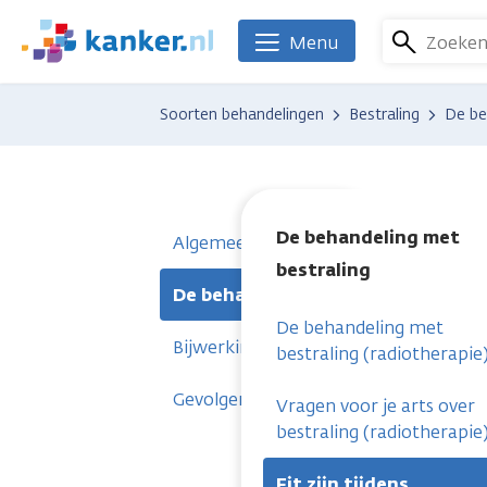
Overslaan
en
Zoeke
Menu
We
naar
zijn
de
er
Soorten behandelingen
Bestraling
De be
inhoud
voor
gaan
je.
Kanker.nl
De behandeling met
Algemeen
bestraling
De behandeling met bestraling
De behandeling met
Bijwerkingen
bestraling (radiotherapie
Gevolgen
Vragen voor je arts over
bestraling (radiotherapie
Fit zijn tijdens