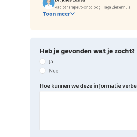
Dr. Jules Lansu
Radiotherapeut-oncoloog, Haga Ziekenhuis
Toon meer
Heb je gevonden wat je zocht?
Geef
Ja
kanker.nl
Nee
feedback:
Heb
Hoe kunnen we deze informatie verbe
je
gevonden
wat
je
zocht?