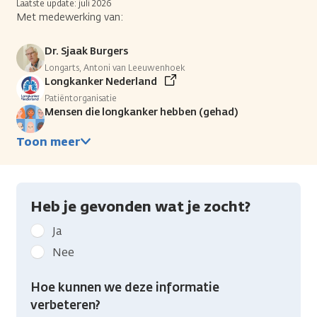
Laatste update: juli 2026
Met medewerking van:
Dr. Sjaak Burgers
Longarts, Antoni van Leeuwenhoek
Longkanker Nederland
Patiëntorganisatie
Mensen die longkanker hebben (gehad)
Toon meer
Heb je gevonden wat je zocht?
Geef
Ja
kanker.nl
Nee
feedback:
Heb
Hoe kunnen we deze informatie
je
verbeteren?
gevonden