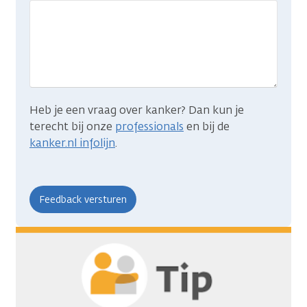
wat
je
zocht?
Heb je een vraag over kanker? Dan kun je
terecht bij onze
professionals
en bij de
kanker.nl infolijn
.