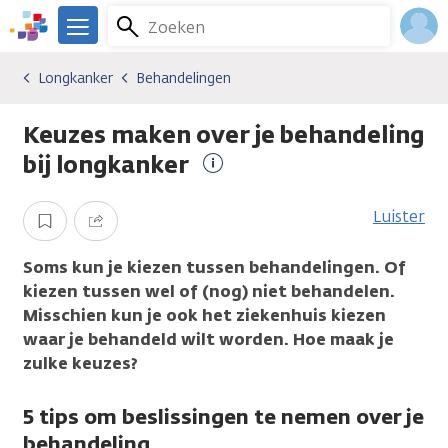
Overslaan
Zoeken
Menu
en
We
naar
zijn
Inlo
Longkanker
Behandelingen
Kankersoorten
Longkanker
Behandelingen
de
er
Acco
inhoud
voor
Keuzes maken over je behandeling
gaan
je.
Kanker.nl
bij longkanker
Meer
informatie
Luister
Opslaan
Delen
Soms kun je kiezen tussen behandelingen. Of
kiezen tussen wel of (nog) niet behandelen.
Misschien kun je ook het ziekenhuis kiezen
waar je behandeld wilt worden. Hoe maak je
zulke keuzes?
5 tips om beslissingen te nemen over je
behandeling