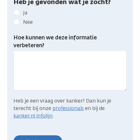
Heb je gevonden wat je zocht?
Geef
Ja
kanker.nl
Nee
feedback:
Heb
Hoe kunnen we deze informatie
je
verbeteren?
gevonden
wat
je
zocht?
Heb je een vraag over kanker? Dan kun je
terecht bij onze
professionals
en bij de
kanker.nl infolijn
.