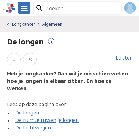
Overslaan
Zoeken
Menu
en
We
naar
zijn
Inlo
Longkanker
Algemeen
Kankersoorten
Longkanker
Algemeen
de
er
Acco
inhoud
voor
De longen
gaan
je.
Meer
Kanker.nl
informatie
Luister
Opslaan
Delen
Heb je longkanker? Dan wil je misschien weten
hoe je longen in elkaar zitten. En hoe ze
werken.
Lees op deze pagina over:
De longen
De ruimte tussen je longen
De luchtwegen