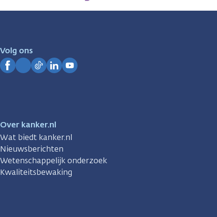
zijn
er
voor
je.
Volg ons
Kanker.nl
Facebook
Instagram
TikTok
LinkedIn
YouTube
Over kanker.nl
Wat biedt kanker.nl
Nieuwsberichten
Wetenschappelijk onderzoek
Kwaliteitsbewaking