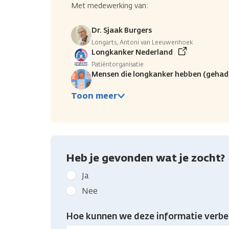
Met medewerking van:
Dr. Sjaak Burgers
Longarts, Antoni van Leeuwenhoek
Longkanker Nederland
Patiëntorganisatie
Mensen die longkanker hebben (gehad
Toon meer
Heb je gevonden wat je zocht?
Geef
Ja
kanker.nl
Nee
feedback:
Heb
Hoe kunnen we deze informatie verbe
je