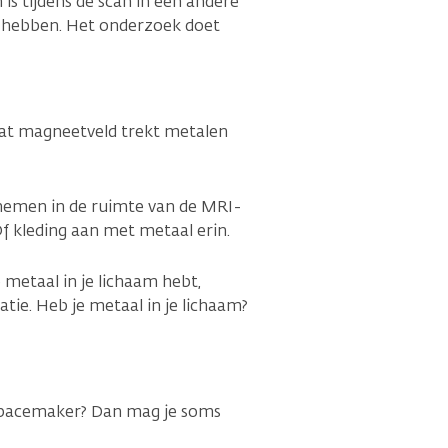
is tijdens de scan in een andere
t hebben. Het onderzoek doet
at magneetveld trekt metalen
nemen in de ruimte van de MRI-
Of kleding aan met metaal erin.
 metaal in je lichaam hebt,
tie. Heb je metaal in je lichaam?
n pacemaker? Dan mag je soms