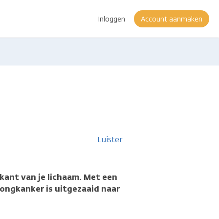
Inloggen
Account aanmaken
matie
Luister
kant van je lichaam. Met een
longkanker is uitgezaaid naar