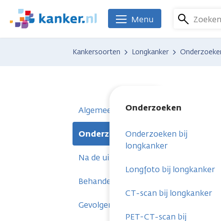
Overslaan
en
Zoeke
Menu
We
naar
zijn
de
er
Kankersoorten
Longkanker
Onderzoeke
inhoud
voor
gaan
je.
Kanker.nl
Onderzoeken
Algemeen
Onderzoeken
Onderzoeken bij
longkanker
Na de uitslag
Longfoto bij longkanker
Behandelingen
CT-scan bij longkanker
Gevolgen
PET-CT-scan bij