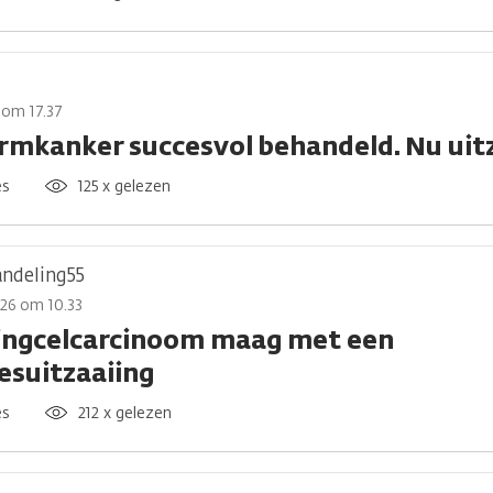
6 om 17.37
rmkanker succesvol behandeld. Nu uit
es
125 x gelezen
ndeling55
026 om 10.33
ingcelcarcinoom maag met een
iesuitzaaiing
es
212 x gelezen