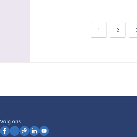
1
2
Volg ons