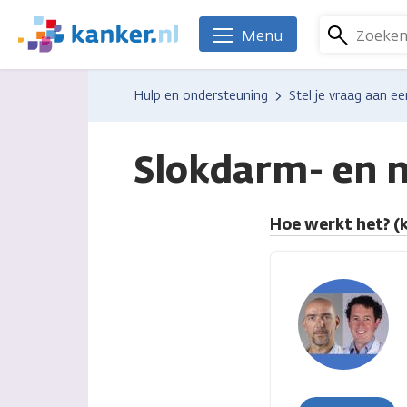
Overslaan
en
Zoeke
Menu
We
naar
zijn
de
er
Hulp en ondersteuning
Stel je vraag aan ee
inhoud
voor
gaan
je.
Kanker.nl
Slokdarm- en 
Hoe werkt het? (k