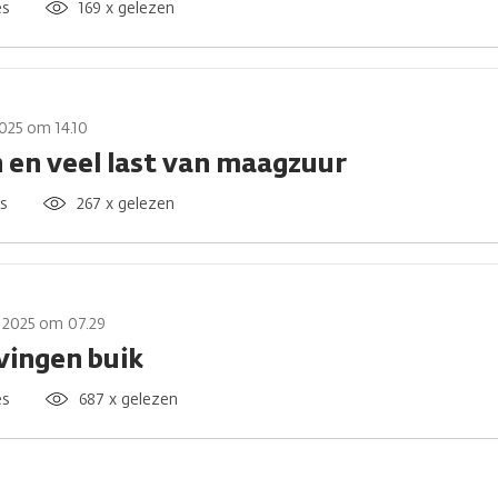
es
169 x gelezen
025 om 14.10
 en veel last van maagzuur
es
267 x gelezen
 2025 om 07.29
vingen buik
es
687 x gelezen