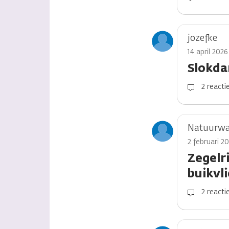
jozefke
14 april 202
Slokda
2 reacti
Natuurwa
2 februari 2
Zegelr
buikvl
2 reacti