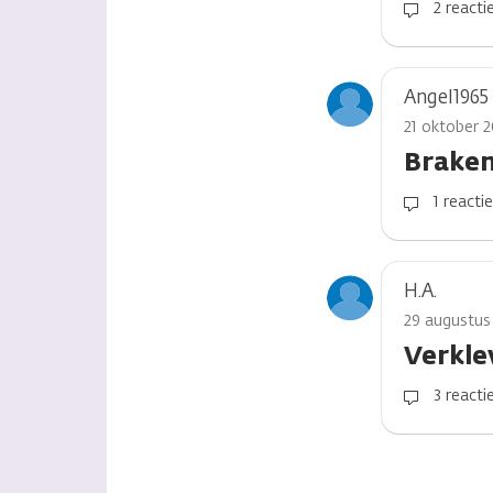
2 reacti
Angel1965
21 oktober 2
Braken
1 reacti
H.A.
29 augustus
Verkle
3 reacti