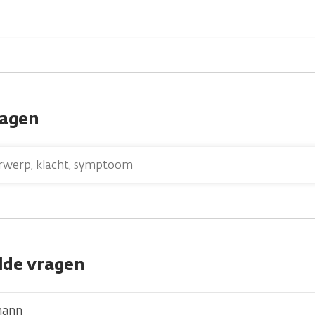
ragen
lde vragen
mann