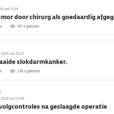
026 om 11.09
umor door chirurg als goedaardig afge
es
157 x gelezen
 2025 om 16.27
aaide slokdarmkanker.
es
238 x gelezen
s
 2025 om 15.04
volgcontroles na geslaagde operatie