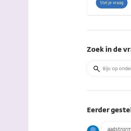
Stel je vraag
Zoek in de v
Zoek
in
de
vragen
Eerder geste
aadstror