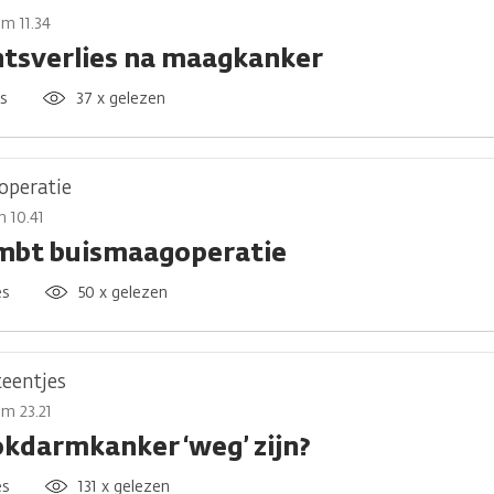
om 11.34
tsverlies na maagkanker
es
37 x gelezen
operatie
m 10.41
mbt buismaagoperatie
es
50 x gelezen
teentjes
m 23.21
okdarmkanker ‘weg’ zijn?
es
131 x gelezen