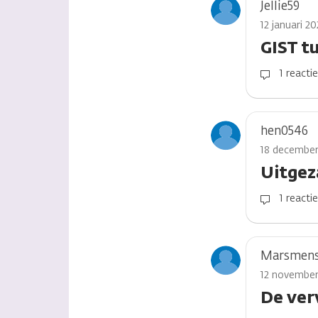
Jellie59
12 januari 2
GIST t
1 reacti
hen0546
18 december
Uitgez
1 reacti
Marsmen
12 november
De ver