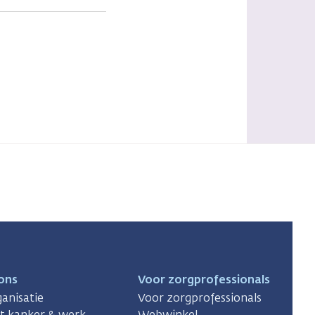
ons
Voor zorgprofessionals
anisatie
Voor zorgprofessionals
ct kanker & werk
Webwinkel