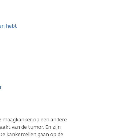
en hebt
r
 de maagkanker op een andere
raakt van de tumor. En zijn
De kankercellen gaan op de