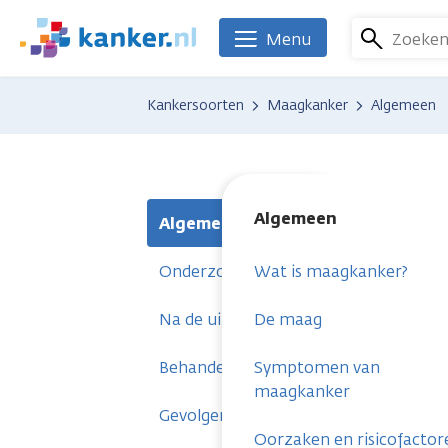
Overslaan
en
Zoeke
Menu
We
naar
zijn
de
er
Kankersoorten
Maagkanker
Algemeen
inhoud
voor
gaan
je.
Kanker.nl
Algemeen
Algemeen
Onderzoeken
Wat is maagkanker?
Na de uitslag
De maag
Behandelingen
Symptomen van
maagkanker
Gevolgen
Oorzaken en risicofactor