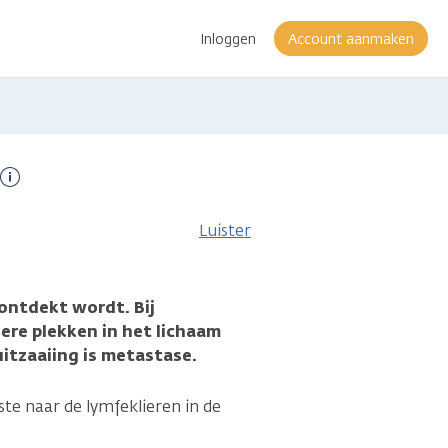
Inloggen
Account aanmaken
Meer
informatie
Luister
 ontdekt wordt. Bij
ere plekken in het lichaam
itzaaiing is metastase.
ste naar de lymfeklieren in de