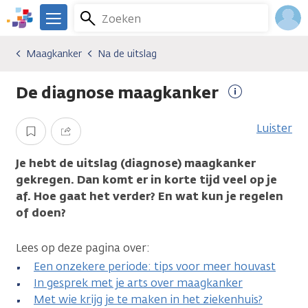
Overslaan
Zoeken
Menu
en
We
naar
zijn
Inlo
Maagkanker
Na de uitslag
Kankersoorten
Maagkanker
Na de uitslag
de
er
Acco
inhoud
voor
De diagnose maagkanker
gaan
je.
Meer
Kanker.nl
informatie
Luister
Opslaan
Delen
Je hebt de uitslag (diagnose) maagkanker
gekregen. Dan komt er in korte tijd veel op je
af. Hoe gaat het verder? En wat kun je regelen
of doen?
Lees op deze pagina over:
Een onzekere periode: tips voor meer houvast
In gesprek met je arts over maagkanker
Met wie krijg je te maken in het ziekenhuis?