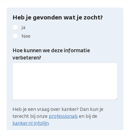
Heb je gevonden wat je zocht?
Geef
Ja
kanker.nl
Nee
feedback:
Heb
Hoe kunnen we deze informatie
je
verbeteren?
gevonden
wat
je
zocht?
Heb je een vraag over kanker? Dan kun je
terecht bij onze
professionals
en bij de
kanker.nl infolijn
.