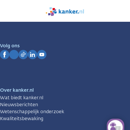
We
zijn
er
voor
je.
Volg ons
Kanker.nl
Facebook
Instagram
TikTok
LinkedIn
YouTube
Over kanker.nl
Wat biedt kanker.nl
Nieuwsberichten
Wetenschappelijk onderzoek
Kwaliteitsbewaking